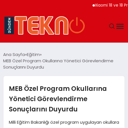
Xiaomi 18 ve 18 Pro Max
TEKNOLOJI
Ana Sayfa
Eğitim
MEB Özel Program Okullarına Yönetici Görevlendirme
GÜNDEM
Sonuçlarını Duyurdu
DÜNYA
MEB Özel Program Okullarına
EĞITIM
Yönetici Görevlendirme
Sonuçlarını Duyurdu
EKONOMI
Milli Eğitim Bakanlığı özel program uygulayan okullara
MAGAZIN