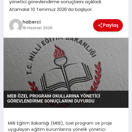
yönetici görevlendirme sonuçlarını açıkladı.
Atamalar 10 Temmuz 2026’da başlıyor.
SAĞLIK
haberci
Paylaş
SIYASET
18 Haziran 2026
SPOR
YAŞAM
Milli Eğitim Bakanlığı (MEB), özel program ve proje
uygulayan eğitim kurumlarına yönelik yönetici