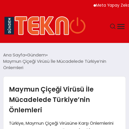
Meta Yapay Zeka Modeli
TEKNOLOJI
Ana Sayfa
Gündem
Maymun Çiçeği Virüsü İle Mücadelede Türkiye’nin
GÜNDEM
Önlemleri
DÜNYA
Maymun Çiçeği Virüsü İle
EĞITIM
Mücadelede Türkiye’nin
Önlemleri
EKONOMI
Türkiye, Maymun Çiçeği Virüsüne Karşı Önlemlerini
MAGAZIN