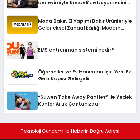
deneyimiyle Kocaeli’de büyümesini
sürdürüyor
Moda Bakır, El Yapımı Bakır Ürünleriyle
Geleneksel Zanaatkârlığı Modern
Yaşam Alanlarına Taşıyor
EMS antrenman sistemi nedir?
Öğrenciler ve Ev Hanımları İçin Yeni Ek
Gelir Kapısı Gelirgelir
“Suwen Take Away Panties” ile Yedek
Konfor Artık Çantanızda!
Teknoloji Gündemi ile Haberin Doğru Adresi