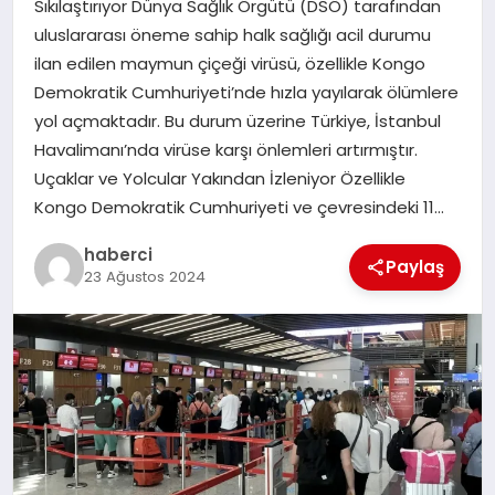
Sıkılaştırıyor Dünya Sağlık Örgütü (DSÖ) tarafından
uluslararası öneme sahip halk sağlığı acil durumu
SAĞLIK
ilan edilen maymun çiçeği virüsü, özellikle Kongo
Demokratik Cumhuriyeti’nde hızla yayılarak ölümlere
SIYASET
yol açmaktadır. Bu durum üzerine Türkiye, İstanbul
Havalimanı’nda virüse karşı önlemleri artırmıştır.
SPOR
Uçaklar ve Yolcular Yakından İzleniyor Özellikle
Kongo Demokratik Cumhuriyeti ve çevresindeki 11…
YAŞAM
haberci
Paylaş
23 Ağustos 2024