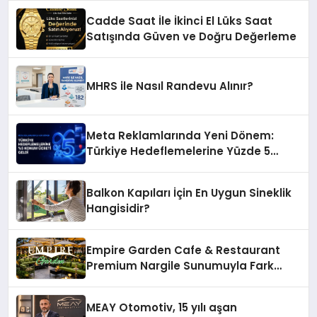
Dikkat Çekiyor
Cadde Saat İle İkinci El Lüks Saat
Satışında Güven ve Doğru Değerleme
MHRS ile Nasıl Randevu Alınır?
Meta Reklamlarında Yeni Dönem:
Türkiye Hedeflemelerine Yüzde 5
Konum Ücreti Geldi
Balkon Kapıları İçin En Uygun Sineklik
Hangisidir?
Empire Garden Cafe & Restaurant
Premium Nargile Sunumuyla Fark
Yaratıyor
MEAY Otomotiv, 15 yılı aşan