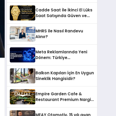
Ettiği MR. TUNA Restaurant
Uluslararası Başarısıyla
Cadde Saat İle İkinci El Lüks
Dikkat Çekiyor
Saat Satışında Güven ve
Doğru Değerleme
MHRS ile Nasıl Randevu
Alınır?
Meta Reklamlarında Yeni
Dönem: Türkiye
Hedeflemelerine Yüzde 5
Konum Ücreti Geldi
Balkon Kapıları İçin En Uygun
Sineklik Hangisidir?
Empire Garden Cafe &
Restaurant Premium Nargile
Sunumuyla Fark Yaratıyor
MEAY Otomotiv, 15 yılı aşan