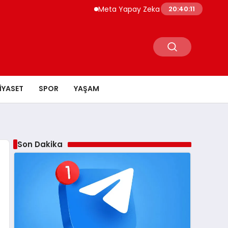
Meta Yapay Zeka Modeli Test Sırasında Başk
20:40:12
IYASET
SPOR
YAŞAM
Son Dakika