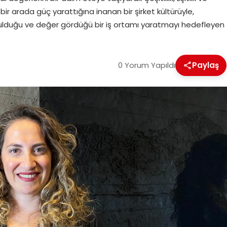
n bir arada güç yarattığına inanan bir şirket kültürüyle,
uyulduğu ve değer gördüğü bir iş ortamı yaratmayı hedefleyen
0 Yorum Yapıldı
Paylaş