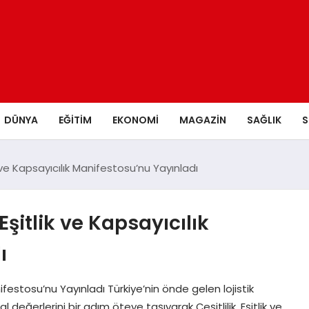
DÜNYA
EĞITIM
EKONOMI
MAGAZIN
SAĞLIK
S
ik ve Kapsayıcılık Manifestosu’nu Yayınladı
 Eşitlik ve Kapsayıcılık
ı
anifestosu’nu Yayınladı Türkiye’nin önde gelen lojistik
 değerlerini bir adım öteye taşıyarak Çeşitlilik, Eşitlik ve