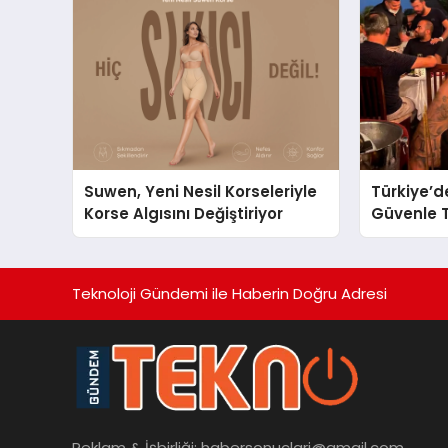
Ulaşın
Suwen, Yeni Nesil Korseleriyle
Türkiye’d
Korse Algısını Değiştiriyor
Güvenle T
Restauran
Başarısıy
Teknoloji Gündemi ile Haberin Doğru Adresi
Reklam & İşbirliği:
habersonuclari@gmail.com