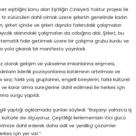
t eşitliğini konu alan Eşitliğin Cinsiyeti Yoktur projesi ile
n tır sürücüleri dahil olmak üzere şirketin genelinde kadın
, şirket içinde ve şirket dışında farkındalık çalışmaları
ayıcılık alanındaki çalışmaları da odağına aldı. Şirket, bu
istematik hale getirmek üzere bir çalışma grubu kurdu ve
la yola çıkarak bir manifesto yayınladı.
ız olarak gelişim ve yükselme imkanlarına erişmesi,
nların liderlik pozisyonlarına katılımının artırılması ve
ra; farklı yaş gruplarının, engelli bireylerin, farklı kültürel
i ve karar alma süreçlerine dahil edilmesi ile herkes için
rına vurgu yapıldı.
ili yaptığı açıklamada şunları söyledi: “Başarıyı yalnızca iş
 kültürle de ölçüyoruz. Çeşitliliği ilerlememizin itici gücü
çlerimize dahil ederek daha adil ve yenilikçi çözümler
erkes için yer var.”