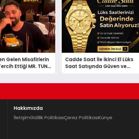
en Gelen Misafirlerin
Cadde Saat İle İkinci El Lüks
ercih Ettiği MR. TUNA
Saat Satışında Güven ve
t Uluslararası
Doğru Değerleme
la Dikkat Çekiyor
Hakkımızda
İletişim
Gizlilik Politikası
Çerez Politikası
Künye