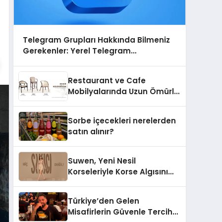
Telegram Grupları Hakkında Bilmeniz
Gerekenler: Yerel Telegram
Gruplarıyla Şehrinizdeki Topluluklara
Ulaşın
Restaurant ve Cafe
Mobilyalarında Uzun Ömürlü
Sandalye Nasıl Seçilir?
Sorbe içecekleri nerelerden
satın alınır?
Suwen, Yeni Nesil
Korseleriyle Korse Algısını
Değiştiriyor
Türkiye’den Gelen
Misafirlerin Güvenle Tercih