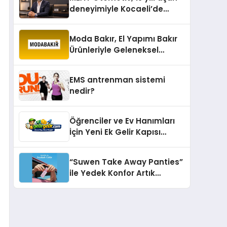
deneyimiyle Kocaeli’de
büyümesini sürdürüyor
Moda Bakır, El Yapımı Bakır
Ürünleriyle Geleneksel
Zanaatkârlığı Modern
Yaşam Alanlarına Taşıyor
EMS antrenman sistemi
nedir?
Öğrenciler ve Ev Hanımları
İçin Yeni Ek Gelir Kapısı
Gelirgelir
“Suwen Take Away Panties”
ile Yedek Konfor Artık
Çantanızda!