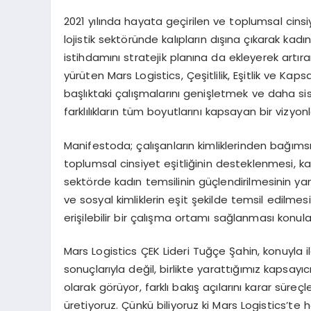
2021 yılında hayata geçirilen ve toplumsal cinsiye
lojistik sektöründe kalıpların dışına çıkarak kadı
istihdamını stratejik planına da ekleyerek artıran
yürüten Mars Logistics, Çeşitlilik, Eşitlik ve Kaps
başlıktaki çalışmalarını genişletmek ve daha s
farklılıkların tüm boyutlarını kapsayan bir vizyon
Manifestoda; çalışanların kimliklerinden bağıms
toplumsal cinsiyet eşitliğinin desteklenmesi, kadı
sektörde kadın temsilinin güçlendirilmesinin yanı sı
ve sosyal kimliklerin eşit şekilde temsil edilmes
erişilebilir bir çalışma ortamı sağlanması konula
Mars Logistics ÇEK Lideri Tuğçe Şahin, konuyla ilg
sonuçlarıyla değil, birlikte yarattığımız kapsayıcı
olarak görüyor, farklı bakış açılarını karar süre
üretiyoruz. Çünkü biliyoruz ki Mars Logistics’te h