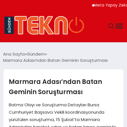
Meta Yapay Zeka Model
TEKNOLOJI
Ana Sayfa
Gündem
Marmara Adası’ndan Batan Geminin Soruşturması
GÜNDEM
DÜNYA
Marmara Adası’ndan Batan
Geminin Soruşturması
EĞITIM
Batma Olayı ve Soruşturma Detayları Bursa
EKONOMI
Cumhuriyet Başsavcı Vekili koordinasyonunda
yürütülen soruşturma, 15 Şubat’ta Marmara
MAGAZIN
Adası’ndan hareket eden ve batan kargo gemisiyle