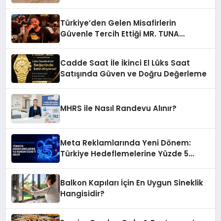
Türkiye’den Gelen Misafirlerin
Güvenle Tercih Ettiği MR. TUNA
Restaurant Uluslararası Başarısıyla
Dikkat Çekiyor
Cadde Saat İle İkinci El Lüks Saat
Satışında Güven ve Doğru Değerleme
MHRS ile Nasıl Randevu Alınır?
Meta Reklamlarında Yeni Dönem:
Türkiye Hedeflemelerine Yüzde 5
Konum Ücreti Geldi
Balkon Kapıları İçin En Uygun Sineklik
Hangisidir?