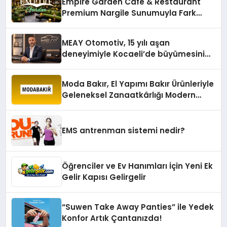
Empire Garden Cafe & Restaurant
Premium Nargile Sunumuyla Fark
Yaratıyor
MEAY Otomotiv, 15 yılı aşan
deneyimiyle Kocaeli’de büyümesini
sürdürüyor
Moda Bakır, El Yapımı Bakır Ürünleriyle
Geleneksel Zanaatkârlığı Modern
Yaşam Alanlarına Taşıyor
EMS antrenman sistemi nedir?
Öğrenciler ve Ev Hanımları İçin Yeni Ek
Gelir Kapısı Gelirgelir
“Suwen Take Away Panties” ile Yedek
Konfor Artık Çantanızda!