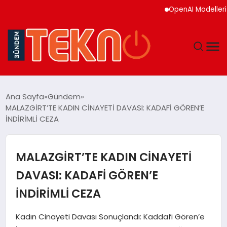
OpenAI Modelleri Siber
TEKNOLOJI
Ana Sayfa
Gündem
MALAZGİRT’TE KADIN CİNAYETİ DAVASI: KADAFİ GÖREN’E
GÜNDEM
İNDİRİMLİ CEZA
DÜNYA
MALAZGİRT’TE KADIN CİNAYETİ
EĞITIM
DAVASI: KADAFİ GÖREN’E
İNDİRİMLİ CEZA
EKONOMI
Kadın Cinayeti Davası Sonuçlandı: Kaddafi Gören’e
MAGAZIN