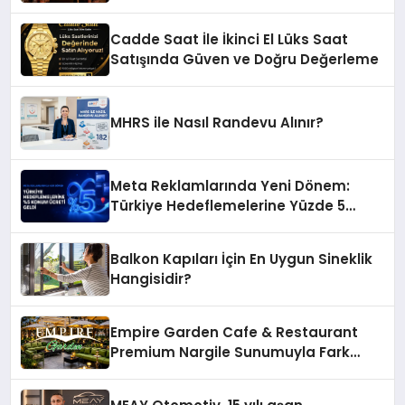
Restaurant Uluslararası Başarısıyla
Dikkat Çekiyor
Cadde Saat İle İkinci El Lüks Saat
Satışında Güven ve Doğru Değerleme
MHRS ile Nasıl Randevu Alınır?
Meta Reklamlarında Yeni Dönem:
Türkiye Hedeflemelerine Yüzde 5
Konum Ücreti Geldi
Balkon Kapıları İçin En Uygun Sineklik
Hangisidir?
Empire Garden Cafe & Restaurant
Premium Nargile Sunumuyla Fark
Yaratıyor