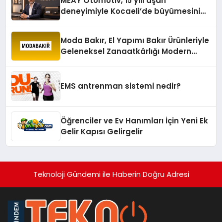
MEAY Otomotiv, 15 yılı aşan
deneyimiyle Kocaeli’de büyümesini
sürdürüyor
Moda Bakır, El Yapımı Bakır Ürünleriyle
Geleneksel Zanaatkârlığı Modern
Yaşam Alanlarına Taşıyor
EMS antrenman sistemi nedir?
Öğrenciler ve Ev Hanımları İçin Yeni Ek
Gelir Kapısı Gelirgelir
Teknoloji Gündemi ile Haberin Doğru Adresi