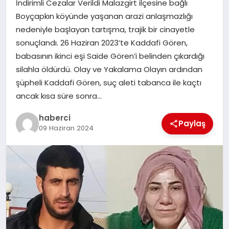
İndirimli Cezalar Verildi Malazgirt ilçesine bağlı
Boyçapkın köyünde yaşanan arazi anlaşmazlığı
SAĞLIK
nedeniyle başlayan tartışma, trajik bir cinayetle
sonuçlandı. 26 Haziran 2023’te Kaddafi Gören,
SIYASET
babasının ikinci eşi Saide Gören’i belinden çıkardığı
silahla öldürdü. Olay ve Yakalama Olayın ardından
SPOR
şüpheli Kaddafi Gören, suç aleti tabanca ile kaçtı
ancak kısa süre sonra…
YAŞAM
haberci
Paylaş
09 Haziran 2024