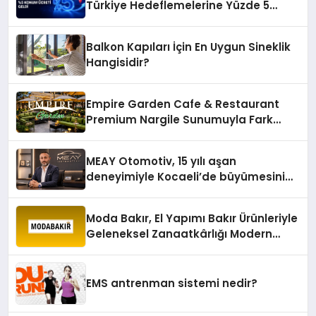
Türkiye Hedeflemelerine Yüzde 5
Konum Ücreti Geldi
Balkon Kapıları İçin En Uygun Sineklik
Hangisidir?
Empire Garden Cafe & Restaurant
Premium Nargile Sunumuyla Fark
Yaratıyor
MEAY Otomotiv, 15 yılı aşan
deneyimiyle Kocaeli’de büyümesini
sürdürüyor
Moda Bakır, El Yapımı Bakır Ürünleriyle
Geleneksel Zanaatkârlığı Modern
Yaşam Alanlarına Taşıyor
EMS antrenman sistemi nedir?