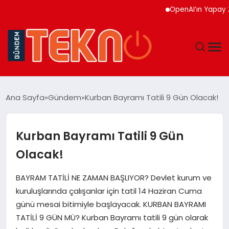
OpenAI’ın Yapay Zeka 
TEKNOLOJI
Ana Sayfa
Gündem
Kurban Bayramı Tatili 9 Gün Olacak!
GÜNDEM
Kurban Bayramı Tatili 9 Gün
DÜNYA
Olacak!
EĞITIM
BAYRAM TATİLİ NE ZAMAN BAŞLIYOR? Devlet kurum ve
kuruluşlarında çalışanlar için tatil 14 Haziran Cuma
EKONOMI
günü mesai bitimiyle başlayacak. KURBAN BAYRAMI
TATİLİ 9 GÜN MÜ? Kurban Bayramı tatili 9 gün olarak
MAGAZIN