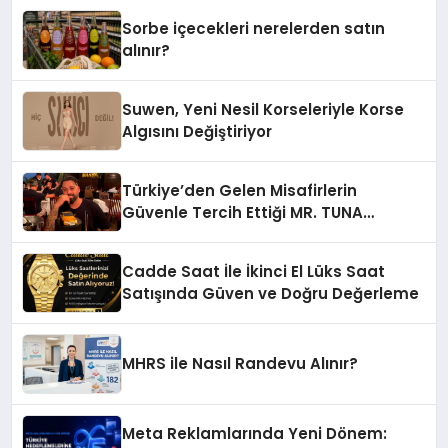
Sorbe içecekleri nerelerden satın
alınır?
Suwen, Yeni Nesil Korseleriyle Korse
Algısını Değiştiriyor
Türkiye’den Gelen Misafirlerin
Güvenle Tercih Ettiği MR. TUNA
Restaurant Uluslararası Başarısıyla
Dikkat Çekiyor
Cadde Saat İle İkinci El Lüks Saat
Satışında Güven ve Doğru Değerleme
MHRS ile Nasıl Randevu Alınır?
Meta Reklamlarında Yeni Dönem: