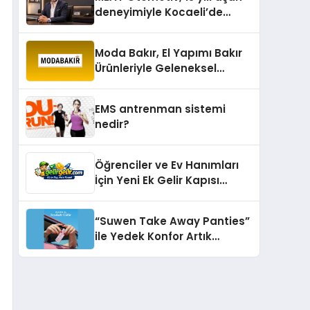
deneyimiyle Kocaeli’de
büyümesini sürdürüyor
Moda Bakır, El Yapımı Bakır
Ürünleriyle Geleneksel
Zanaatkârlığı Modern
Yaşam Alanlarına Taşıyor
EMS antrenman sistemi
nedir?
Öğrenciler ve Ev Hanımları
İçin Yeni Ek Gelir Kapısı
Gelirgelir
“Suwen Take Away Panties”
ile Yedek Konfor Artık
Çantanızda!