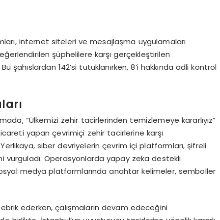
rı, internet siteleri ve mesajlaşma uygulamaları
erlendirilen şüphelilere karşı gerçekleştirilen
Bu şahıslardan 142’si tutuklanırken, 8’i hakkında adli kontrol
ları
lamada, “Ülkemizi zehir tacirlerinden temizlemeye kararlıyız”
careti yapan çevrimiçi zehir tacirlerine karşı
likaya, siber devriyelerin çevrim içi platformları, şifreli
ini vurguladı. Operasyonlarda yapay zeka destekli
, sosyal medya platformlarında anahtar kelimeler, semboller
 tebrik ederken, çalışmaların devam edeceğini