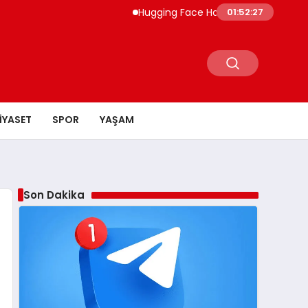
Hugging Face Hackleyen OpenAI Ajanı Dör
01:52:28
IYASET
SPOR
YAŞAM
Son Dakika