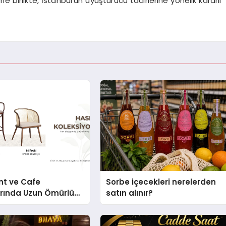
le birlikte, İstanbul’un uyuşturucu tacirlerine yönelik kararlı
nt ve Cafe
Sorbe içecekleri nerelerden
arında Uzun Ömürlü
satın alınır?
Nasıl Seçilir?