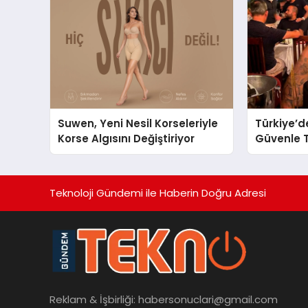
Ulaşın
Suwen, Yeni Nesil Korseleriyle
Türkiye’d
Korse Algısını Değiştiriyor
Güvenle T
Restauran
Başarısıy
Teknoloji Gündemi ile Haberin Doğru Adresi
Reklam & İşbirliği:
habersonuclari@gmail.com