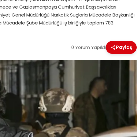
ekmece ve Gaziosmanpaşa Cumhuriyet Başsavcılıkları
niyet Genel Müdürlüğü Narkotik Suçlarla Mücadele Başkanlığı
la Mücadele Şube Müdürlüğü iş birliğiyle toplam 783
0 Yorum Yapıldı
Paylaş