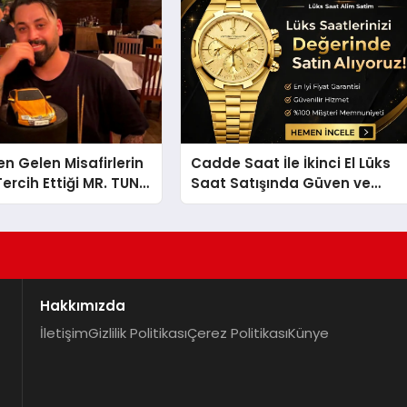
en Gelen Misafirlerin
Cadde Saat İle İkinci El Lüks
ercih Ettiği MR. TUNA
Saat Satışında Güven ve
t Uluslararası
Doğru Değerleme
la Dikkat Çekiyor
Hakkımızda
İletişim
Gizlilik Politikası
Çerez Politikası
Künye