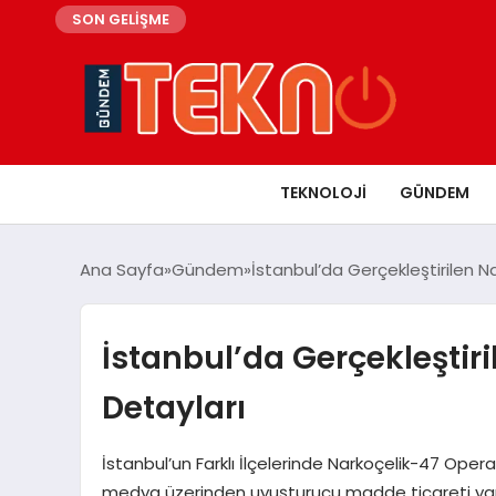
SON GELİŞME
TEKNOLOJI
GÜNDEM
Ana Sayfa
Gündem
İstanbul’da Gerçekleştirilen 
İstanbul’da Gerçekleşti
Detayları
İstanbul’un Farklı İlçelerinde Narkoçelik-47 Operas
medya üzerinden uyuşturucu madde ticareti yap