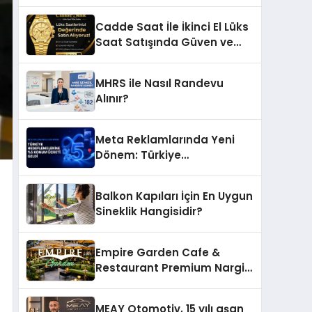
Ettiği MR. TUNA Restaurant
Uluslararası Başarısıyla
Cadde Saat İle İkinci El Lüks
Dikkat Çekiyor
Saat Satışında Güven ve
Doğru Değerleme
MHRS ile Nasıl Randevu
Alınır?
Meta Reklamlarında Yeni
Dönem: Türkiye
Hedeflemelerine Yüzde 5
Konum Ücreti Geldi
Balkon Kapıları İçin En Uygun
Sineklik Hangisidir?
Empire Garden Cafe &
Restaurant Premium Nargile
Sunumuyla Fark Yaratıyor
MEAY Otomotiv, 15 yılı aşan