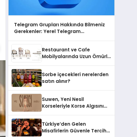
Telegram Grupları Hakkında Bilmeniz
Gerekenler: Yerel Telegram
Gruplarıyla Şehrinizdeki Topluluklara
Ulaşın
Restaurant ve Cafe
Mobilyalarında Uzun Ömürlü
Sandalye Nasıl Seçilir?
Sorbe içecekleri nerelerden
satın alınır?
Suwen, Yeni Nesil
Korseleriyle Korse Algısını
Değiştiriyor
Türkiye’den Gelen
Misafirlerin Güvenle Tercih