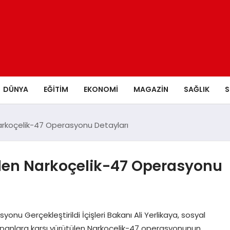
DÜNYA
EĞITIM
EKONOMI
MAGAZIN
SAĞLIK
S
Narkoçelik-47 Operasyonu Detayları
rilen Narkoçelik-47 Operasyonu
yonu Gerçekleştirildi İçişleri Bakanı Ali Yerlikaya, sosyal
anlara karşı yürütülen Narkoçelik-47 operasyonunun