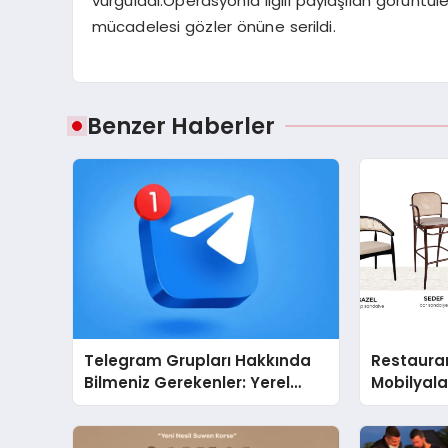
vurguladı.Operasyonla ilgili paylaşılan görüntüler
mücadelesi gözler önüne serildi.
Benzer Haberler
Telegram Grupları Hakkında
Restaura
Bilmeniz Gerekenler: Yerel
Mobilyal
Telegram Gruplarıyla
Sandalye 
Şehrinizdeki Topluluklara