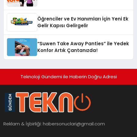
Öğrenciler ve Ev Hanımları İçin Yeni Ek
Gelir Kapısı Gelirgelir
“Suwen Take Away Panties” ile Yedek
Konfor Artık Çantanızda!
Teknoloji Gündemi ile Haberin Doğru Adresi
Reklam & İşbirliği:
habersonuclari@gmail.com