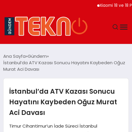
Xiaomi 18 ve 18 Pro Ma
TEKNOLOJI
Ana Sayfa
Gündem
İstanbul’da ATV Kazası Sonucu Hayatını Kaybeden Oğuz
GÜNDEM
Murat Aci Davası
DÜNYA
İstanbul’da ATV Kazası Sonucu
EĞITIM
Hayatını Kaybeden Oğuz Murat
Aci Davası
EKONOMI
Timur Cihantimur’un İade Süreci İstanbul
MAGAZIN