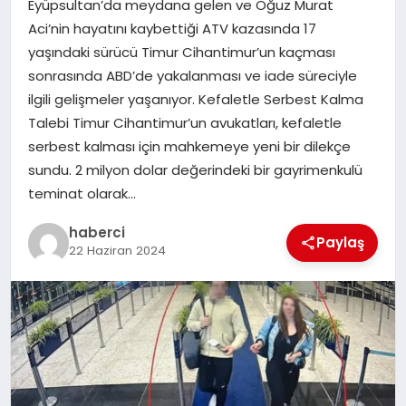
Eyüpsultan’da meydana gelen ve Oğuz Murat
Aci’nin hayatını kaybettiği ATV kazasında 17
SAĞLIK
yaşındaki sürücü Timur Cihantimur’un kaçması
sonrasında ABD’de yakalanması ve iade süreciyle
SIYASET
ilgili gelişmeler yaşanıyor. Kefaletle Serbest Kalma
Talebi Timur Cihantimur’un avukatları, kefaletle
SPOR
serbest kalması için mahkemeye yeni bir dilekçe
sundu. 2 milyon dolar değerindeki bir gayrimenkulü
YAŞAM
teminat olarak…
haberci
Paylaş
22 Haziran 2024