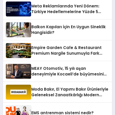
Meta Reklamlarında Yeni Dönem:
Türkiye Hedeflemelerine Yüzde 5
Konum Ücreti Geldi
Balkon Kapıları İçin En Uygun Sineklik
Hangisidir?
Empire Garden Cafe & Restaurant
Premium Nargile Sunumuyla Fark
Yaratıyor
MEAY Otomotiv, 15 yılı aşan
deneyimiyle Kocaeli’de büyümesini
sürdürüyor
Moda Bakır, El Yapımı Bakır Ürünleriyle
Geleneksel Zanaatkârlığı Modern
Yaşam Alanlarına Taşıyor
EMS antrenman sistemi nedir?