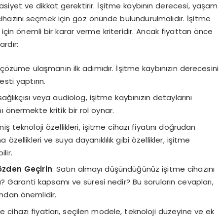
asiyet ve dikkat gerektirir. İşitme kaybının derecesi, yaşam
 cihazını seçmek için göz önünde bulundurulmalıdır. İşitme
 için önemli bir karar verme kriteridir. Ancak fiyattan önce
rdır:
 çözüme ulaşmanın ilk adımıdır. İşitme kaybınızın derecesini
sti yaptırın.
sağlıkçısı veya audiolog, işitme kaybınızın detaylarını
 önermekte kritik bir rol oynar.
miş teknoloji özellikleri, işitme cihazı fiyatını doğrudan
özellikleri ve suya dayanıklılık gibi özellikler, işitme
lir.
özden Geçirin
: Satın almayı düşündüğünüz işitme cihazını
ı? Garanti kapsamı ve süresi nedir? Bu soruların cevapları,
ndan önemlidir.
me cihazı fiyatları, seçilen modele, teknoloji düzeyine ve ek