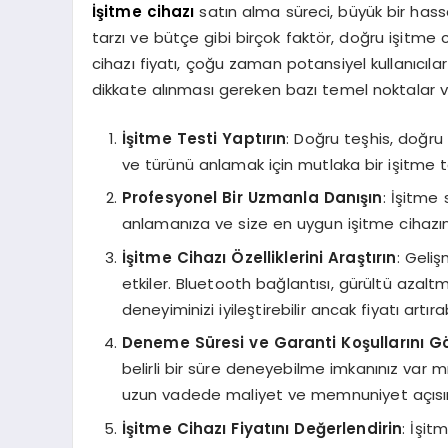
İşitme cihazı
satın alma süreci, büyük bir hass
tarzı ve bütçe gibi birçok faktör, doğru işitme
cihazı fiyatı, çoğu zaman potansiyel kullanıcılar
dikkate alınması gereken bazı temel noktalar va
İşitme Testi Yaptırın
: Doğru teşhis, doğru
ve türünü anlamak için mutlaka bir işitme te
Profesyonel Bir Uzmanla Danışın
: İşitme 
anlamanıza ve size en uygun işitme cihazını
İşitme Cihazı Özelliklerini Araştırın
: Geliş
etkiler. Bluetooth bağlantısı, gürültü azaltma 
deneyiminizi iyileştirebilir ancak fiyatı artırabi
Deneme Süresi ve Garanti Koşullarını G
belirli bir süre deneyebilme imkanınız var m
uzun vadede maliyet ve memnuniyet açısı
İşitme Cihazı Fiyatını Değerlendirin
: İşit