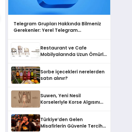
Telegram Grupları Hakkında Bilmeniz
Gerekenler: Yerel Telegram
Gruplarıyla Şehrinizdeki Topluluklara
Ulaşın
Restaurant ve Cafe
Mobilyalarında Uzun Ömürlü
Sandalye Nasıl Seçilir?
Sorbe içecekleri nerelerden
satın alınır?
Suwen, Yeni Nesil
Korseleriyle Korse Algısını
Değiştiriyor
Türkiye’den Gelen
Misafirlerin Güvenle Tercih