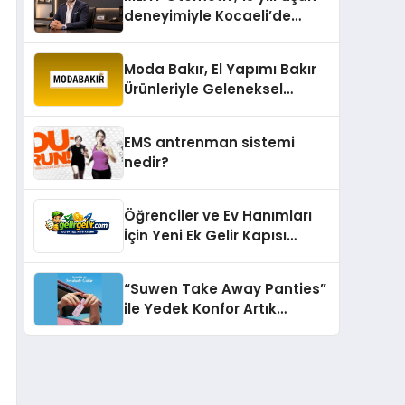
deneyimiyle Kocaeli’de
büyümesini sürdürüyor
Moda Bakır, El Yapımı Bakır
Ürünleriyle Geleneksel
Zanaatkârlığı Modern
Yaşam Alanlarına Taşıyor
EMS antrenman sistemi
nedir?
Öğrenciler ve Ev Hanımları
İçin Yeni Ek Gelir Kapısı
Gelirgelir
“Suwen Take Away Panties”
ile Yedek Konfor Artık
Çantanızda!