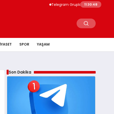
Telegram Grupları Hakkında Bilmeniz Gerek
11:30:49
IYASET
SPOR
YAŞAM
Son Dakika