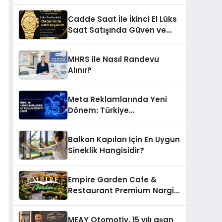
Ettiği MR. TUNA Restaurant
Uluslararası Başarısıyla
Cadde Saat İle İkinci El Lüks
Dikkat Çekiyor
Saat Satışında Güven ve
Doğru Değerleme
MHRS ile Nasıl Randevu
Alınır?
Meta Reklamlarında Yeni
Dönem: Türkiye
Hedeflemelerine Yüzde 5
Konum Ücreti Geldi
Balkon Kapıları İçin En Uygun
Sineklik Hangisidir?
Empire Garden Cafe &
Restaurant Premium Nargile
Sunumuyla Fark Yaratıyor
MEAY Otomotiv, 15 yılı aşan