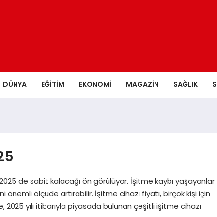
DÜNYA
EĞITIM
EKONOMI
MAGAZIN
SAĞLIK
S
025
rı 2025 de sabit kalacağı ön görülüyor. İşitme kaybı yaşayanlar
önemli ölçüde artırabilir. İşitme cihazı fiyatı, birçok kişi için
e, 2025 yılı itibarıyla piyasada bulunan çeşitli işitme cihazı