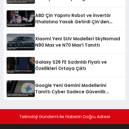
dikkat çekiyor
ABD Çin Yapımı Robot ve İnvertör
İthalatına Yasak Getirdi Çin’den
Tepki Geldi
Xiaomi Yeni SUV Modelleri SkyNomad
N90 Max ve N70 Max’i Tanıttı
Galaxy S26 FE Sızdırıldı Fiyatı ve
Özellikleri Ortaya Çıktı
Google Yeni Gemini Modellerini
Tanıttı Cyber Sadece Güvenilir
Ortaklara Açılacak
Teknoloji Gündemi ile Haberin Doğru Adresi