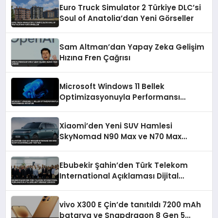
Euro Truck Simulator 2 Türkiye DLC’si
Soul of Anatolia’dan Yeni Görseller
Sam Altman’dan Yapay Zeka Gelişim
Hızına Fren Çağrısı
Microsoft Windows 11 Bellek
Optimizasyonuyla Performansı
Artırıyor
Xiaomi’den Yeni SUV Hamlesi
SkyNomad N90 Max ve N70 Max
Modelleri Tanıtıldı
Ebubekir Şahin’den Türk Telekom
International Açıklaması Dijital
Bağlantı Merkezi Vurgusu
vivo X300 E Çin’de tanıtıldı 7200 mAh
batarya ve Snapdragon 8 Gen 5