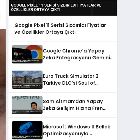
Google Pixel 11 Serisi Sızdırıldı Fiyatlar
ve Özellikler Ortaya Çıktı
Google Chrome’a Yapay
Zeka Entegrasyonu Gemini
Spark ile Başlıyor
Euro Truck Simulator 2
Türkiye DLC’si Soul of
Anatolia’dan Yeni Görseller
Sam Altman’dan Yapay
Zeka Gelişim Hızına Fren
Çağrısı
Microsoft Windows 11 Bellek
Optimizasyonuyla