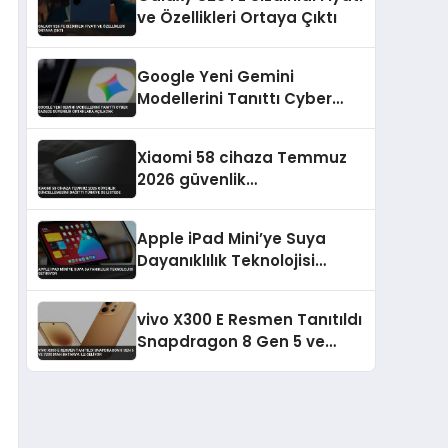
ve Özellikleri Ortaya Çıktı
Google Yeni Gemini
Modellerini Tanıttı Cyber
Sadece Güvenilir Ortaklara
Açılacak
Xiaomi 58 cihaza Temmuz
2026 güvenlik
güncellemesini dağıttı
Türkiye de listede
Apple iPad Mini’ye Suya
Dayanıklılık Teknolojisi
Getiriyor
vivo X300 E Resmen Tanıtıldı
Snapdragon 8 Gen 5 ve
7200 mAh Batarya İle
Geliyor