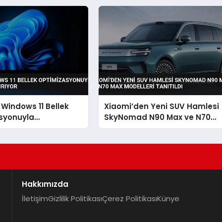
 Windows 11 Bellek
Xiaomi’den Yeni SUV Hamlesi
syonuyla
SkyNomad N90 Max ve N70
sı Artırıyor
Max Modelleri Tanıtıldı
Hakkımızda
İletişim
Gizlilik Politikası
Çerez Politikası
Künye