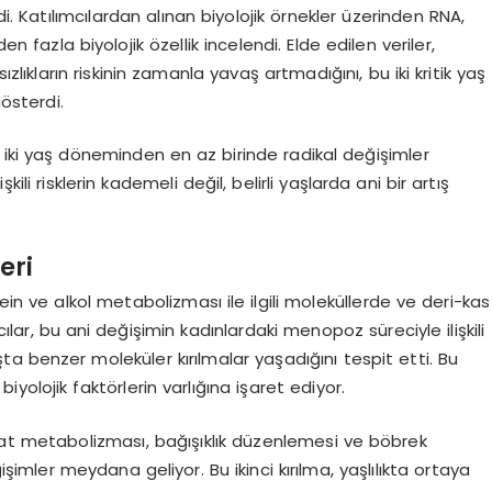
di. Katılımcılardan alınan biyolojik örnekler üzerinden RNA,
en fazla biyolojik özellik incelendi. Elde edilen veriler,
zlıkların riskinin zamanla yavaş artmadığını, bu iki kritik yaş
gösterdi.
u iki yaş döneminden en az birinde radikal değişimler
ili risklerin kademeli değil, belirli yaşlarda ani bir artış
eri
afein ve alkol metabolizması ile ilgili moleküllerde ve deri-kas
lar, bu ani değişimin kadınlardaki menopoz süreciyle ilişkili
ta benzer moleküler kırılmalar yaşadığını tespit etti. Bu
iyolojik faktörlerin varlığına işaret ediyor.
drat metabolizması, bağışıklık düzenlemesi ve böbrek
şimler meydana geliyor. Bu ikinci kırılma, yaşlılıkta ortaya