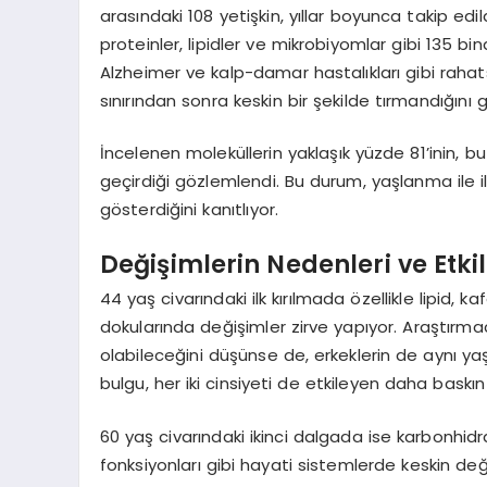
arasındaki 108 yetişkin, yıllar boyunca takip edil
proteinler, lipidler ve mikrobiyomlar gibi 135 bind
Alzheimer ve kalp-damar hastalıkları gibi rahatsı
sınırından sonra keskin bir şekilde tırmandığını 
İncelenen moleküllerin yaklaşık yüzde 81’inin, b
geçirdiği gözlemlendi. Bu durum, yaşlanma ile ilişk
gösterdiğini kanıtlıyor.
Değişimlerin Nedenleri ve Etkil
44 yaş civarındaki ilk kırılmada özellikle lipid, k
dokularında değişimler zirve yapıyor. Araştırmacı
olabileceğini düşünse de, erkeklerin de aynı yaş
bulgu, her iki cinsiyeti de etkileyen daha baskın b
60 yaş civarındaki ikinci dalgada ise karbonhi
fonksiyonları gibi hayati sistemlerde keskin deği