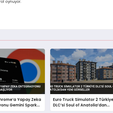
rol oynuyor.
hrome’a Yapay Zeka
Euro Truck Simulator 2 Türkiy
yonu Gemini Spark
DLC’si Soul of Anatolia’dan
or
Yeni Görseller