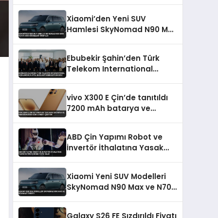
Performansı Artırıyor
Xiaomi’den Yeni SUV
Hamlesi SkyNomad N90 Max
ve N70 Max Modelleri
Tanıtıldı
Ebubekir Şahin’den Türk
Telekom International
Açıklaması Dijital Bağlantı
Merkezi Vurgusu
vivo X300 E Çin’de tanıtıldı
7200 mAh batarya ve
Snapdragon 8 Gen 5 dikkat
çekiyor
ABD Çin Yapımı Robot ve
İnvertör İthalatına Yasak
Getirdi Çin’den Tepki Geldi
Xiaomi Yeni SUV Modelleri
SkyNomad N90 Max ve N70
Max’i Tanıttı
Galaxy S26 FE Sızdırıldı Fiyatı