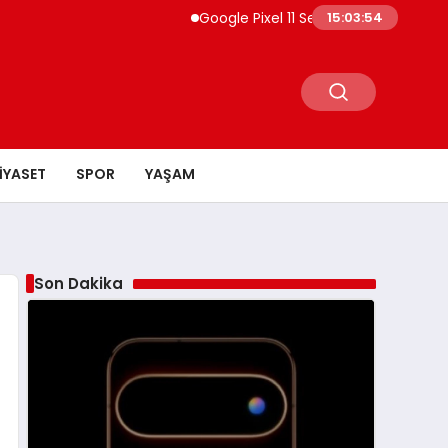
Google Pixel 11 Serisi Sızdırıldı Fiyatlar ve Öz
15:03:55
IYASET
SPOR
YAŞAM
Son Dakika