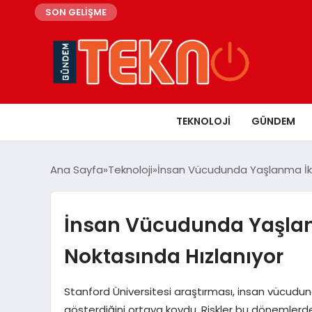
SON GELİŞME
TEKNOLOJI
GÜNDEM
Ana Sayfa
Teknoloji
İnsan Vücudunda Yaşlanma İki 
İnsan Vücudunda Yaşlan
Noktasında Hızlanıyor
Stanford Üniversitesi araştırması, insan vücudu
gösterdiğini ortaya koydu. Riskler bu dönemlerde 