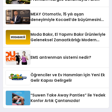
Yaratıyor
MEAY Otomotiv, 15 yılı aşan
deneyimiyle Kocaeli’de büyümesini
sürdürüyor
Moda Bakır, El Yapımı Bakır Ürünleriyle
Geleneksel Zanaatkârlığı Modern
Yaşam Alanlarına Taşıyor
EMS antrenman sistemi nedir?
Öğrenciler ve Ev Hanımları İçin Yeni Ek
Gelir Kapısı Gelirgelir
“Suwen Take Away Panties” ile Yedek
Konfor Artık Çantanızda!