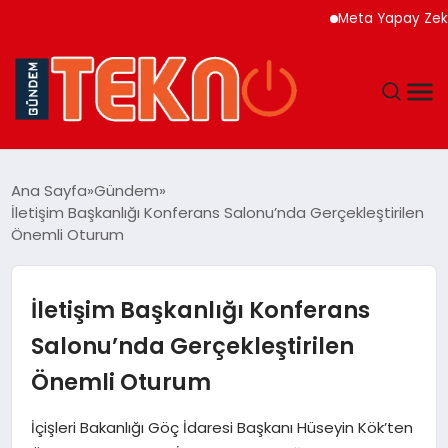
Meta Yapay Zeka Model
TEKNOLOJI
Ana Sayfa
Gündem
İletişim Başkanlığı Konferans Salonu’nda Gerçekleştirilen
GÜNDEM
Önemli Oturum
DÜNYA
İletişim Başkanlığı Konferans
EĞITIM
Salonu’nda Gerçekleştirilen
Önemli Oturum
EKONOMI
İçişleri Bakanlığı Göç İdaresi Başkanı Hüseyin Kök’ten
MAGAZIN