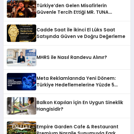
Türkiye’den Gelen Misafirlerin
Güvenle Tercih Ettiği MR. TUNA
Restaurant Uluslararası Başarısıyla
Dikkat Çekiyor
Cadde Saat İle İkinci El Lüks Saat
Satışında Güven ve Doğru Değerleme
MHRS ile Nasıl Randevu Alınır?
Meta Reklamlarında Yeni Dönem:
Türkiye Hedeflemelerine Yüzde 5
Konum Ücreti Geldi
Balkon Kapıları İçin En Uygun Sineklik
Hangisidir?
Empire Garden Cafe & Restaurant
Premium Nargile Sunumuyla Fark