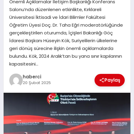
Önemli Açıklamalar İletişim Başkanlığı Konferans
Salonu’nda düzenlenen etkinlikte, Kırklareli
SAĞLIK
Üniversitesi İktisadi ve İdari Bilimler Fakültesi
Öğretim Üyesi Doç. Dr. Taha Eğri moderatörlüğünde
SIYASET
gerçekleştirilen oturumda, İçişleri Bakanlığı Göç
İdaresi Başkanı Hüseyin Kök, Suriyelilerin ülkelerine
SPOR
geri dönüş sürecine ilişkin önemli açıklamalarda
bulundu. Kök, 2024 Aralık’tan bu yana sınır kapılarının
YAŞAM
kapasitesini…
haberci
Paylaş
20 Şubat 2025