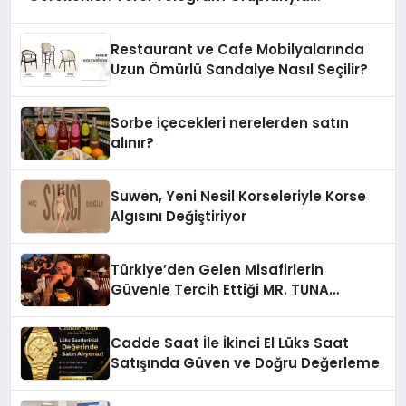
Şehrinizdeki Topluluklara Ulaşın
Restaurant ve Cafe Mobilyalarında
Uzun Ömürlü Sandalye Nasıl Seçilir?
Sorbe içecekleri nerelerden satın
alınır?
Suwen, Yeni Nesil Korseleriyle Korse
Algısını Değiştiriyor
Türkiye’den Gelen Misafirlerin
Güvenle Tercih Ettiği MR. TUNA
Restaurant Uluslararası Başarısıyla
Dikkat Çekiyor
Cadde Saat İle İkinci El Lüks Saat
Satışında Güven ve Doğru Değerleme