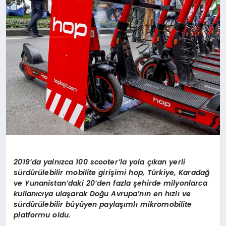
2019
’
da yaln
ı
zca 100 scooter’la yola
çı
kan yerli
s
ü
rd
ü
r
ü
lebilir mobilite giri
ş
imi hop, T
ü
rkiye, Karada
ğ
ve Yunanistan
’
daki 20
’
den fazla
ş
ehirde milyonlarca
kullan
ı
c
ı
ya ula
ş
arak Do
ğ
u Avrupa’n
ı
n en h
ı
zl
ı ve
sü
rd
ü
r
ü
lebilir b
ü
y
ü
yen payla
şı
ml
ı
mikromobilite
platformu oldu.