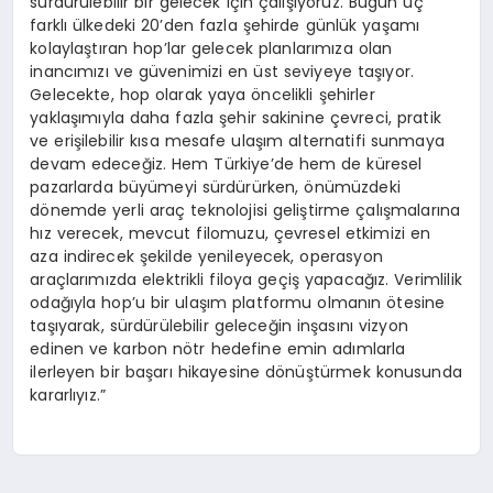
sürdürülebilir bir gelecek için çalışıyoruz. Bugün üç
farklı ülkedeki 20’den fazla şehirde günlük yaşamı
kolaylaştıran hop’lar gelecek planlarımıza olan
inancımızı ve güvenimizi en üst seviyeye taşıyor.
Gelecekte, hop olarak yaya öncelikli şehirler
yaklaşımıyla daha fazla şehir sakinine çevreci, pratik
ve erişilebilir kısa mesafe ulaşım alternatifi sunmaya
devam edeceğiz. Hem Türkiye’de hem de küresel
pazarlarda büyümeyi sürdürürken, önümüzdeki
dönemde yerli araç teknolojisi geliştirme çalışmalarına
hız verecek, mevcut filomuzu, çevresel etkimizi en
aza indirecek şekilde yenileyecek, operasyon
araçlarımızda elektrikli filoya geçiş yapacağız. Verimlilik
odağıyla hop’u bir ulaşım platformu olmanın ötesine
taşıyarak, sürdürülebilir geleceğin inşasını vizyon
edinen ve karbon nötr hedefine emin adımlarla
ilerleyen bir başarı hikayesine dönüştürmek konusunda
kararlıyız.”