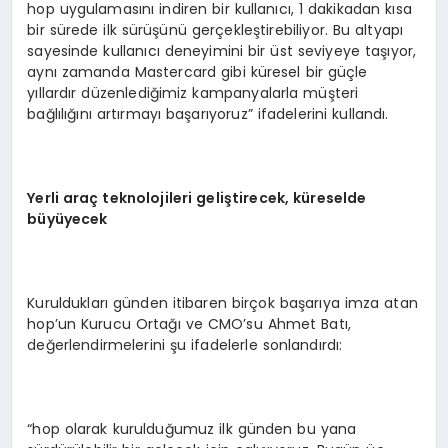
hop uygulamasını indiren bir kullanıcı, 1 dakikadan kısa
bir sürede ilk sürüşünü gerçekleştirebiliyor. Bu altyapı
sayesinde kullanıcı deneyimini bir üst seviyeye taşıyor,
aynı zamanda Mastercard gibi küresel bir güçle
yıllardır düzenlediğimiz kampanyalarla müşteri
bağlılığını artırmayı başarıyoruz” ifadelerini kullandı.
Yerli ara
ç
teknolojileri geli
ş
tirecek, k
ü
reselde
b
ü
y
ü
yecek
Kuruldukları günden itibaren birçok başarıya imza atan
hop’un Kurucu Ortağı ve CMO’su Ahmet Batı,
değerlendirmelerini şu ifadelerle sonlandırdı:
“hop olarak kurulduğumuz ilk günden bu yana