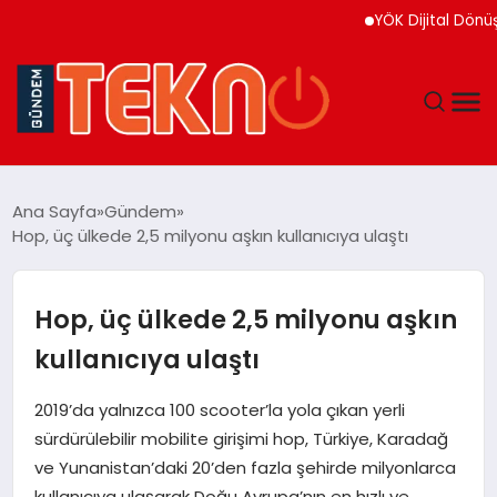
YÖK Dijital Dönüşüm İçin 
TEKNOLOJI
Ana Sayfa
Gündem
Hop, üç ülkede 2,5 milyonu aşkın kullanıcıya ulaştı
GÜNDEM
DÜNYA
Hop, üç ülkede 2,5 milyonu aşkın
kullanıcıya ulaştı
EĞITIM
2019’da yalnızca 100 scooter’la yola çıkan yerli
EKONOMI
sürdürülebilir mobilite girişimi hop, Türkiye, Karadağ
ve Yunanistan’daki 20’den fazla şehirde milyonlarca
MAGAZIN
kullanıcıya ulaşarak Doğu Avrupa’nın en hızlı ve