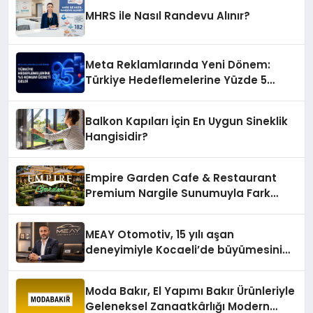
MHRS ile Nasıl Randevu Alınır?
Meta Reklamlarında Yeni Dönem:
Türkiye Hedeflemelerine Yüzde 5
Konum Ücreti Geldi
Balkon Kapıları İçin En Uygun Sineklik
Hangisidir?
Empire Garden Cafe & Restaurant
Premium Nargile Sunumuyla Fark
Yaratıyor
MEAY Otomotiv, 15 yılı aşan
deneyimiyle Kocaeli’de büyümesini
sürdürüyor
Moda Bakır, El Yapımı Bakır Ürünleriyle
Geleneksel Zanaatkârlığı Modern