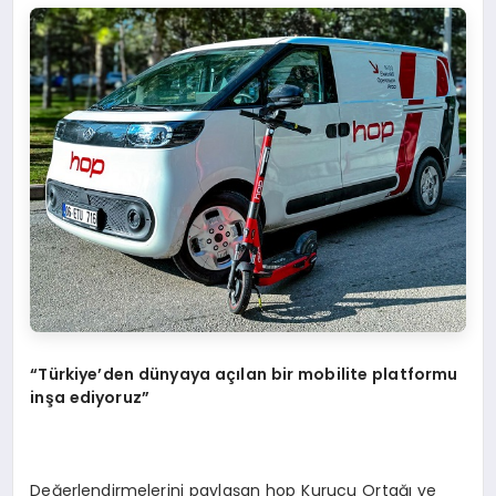
“
T
ü
rkiye
’
den d
ü
nyaya a
çı
lan bir mobilite platformu
in
ş
a ediyoruz
”
Değerlendirmelerini paylaşan hop Kurucu Ortağı ve