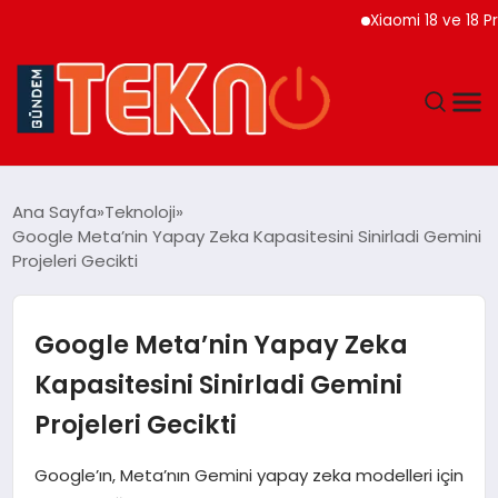
Xiaomi 18 ve 18 Pro Max
TEKNOLOJI
Ana Sayfa
Teknoloji
Google Meta’nin Yapay Zeka Kapasitesini Sinirladi Gemini
GÜNDEM
Projeleri Gecikti
DÜNYA
Google Meta’nin Yapay Zeka
EĞITIM
Kapasitesini Sinirladi Gemini
Projeleri Gecikti
EKONOMI
Google’ın, Meta’nın Gemini yapay zeka modelleri için
MAGAZIN