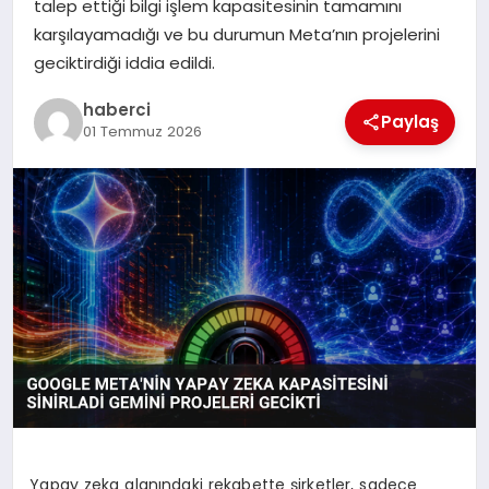
talep ettiği bilgi işlem kapasitesinin tamamını
karşılayamadığı ve bu durumun Meta’nın projelerini
SAĞLIK
geciktirdiği iddia edildi.
SIYASET
haberci
Paylaş
01 Temmuz 2026
SPOR
YAŞAM
Yapay zeka alanındaki rekabette şirketler, sadece