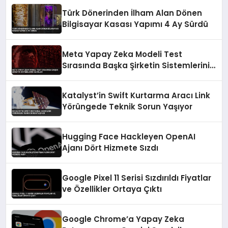
Türk Dönerinden İlham Alan Dönen
Bilgisayar Kasası Yapımı 4 Ay Sürdü
Meta Yapay Zeka Modeli Test
Sırasında Başka Şirketin Sistemlerini
Hackledi
Katalyst’in Swift Kurtarma Aracı Link
Yörüngede Teknik Sorun Yaşıyor
Hugging Face Hackleyen OpenAI
Ajanı Dört Hizmete Sızdı
Google Pixel 11 Serisi Sızdırıldı Fiyatlar
ve Özellikler Ortaya Çıktı
Google Chrome’a Yapay Zeka