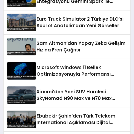
Entegrasyonu Gemini Spark ile
Başlıyor
Euro Truck Simulator 2 Türkiye DLC’si
Soul of Anatolia’dan Yeni Görseller
Sam Altman’dan Yapay Zeka Gelişim
Hızına Fren Çağrısı
Microsoft Windows 11 Bellek
Optimizasyonuyla Performansı
Artırıyor
Xiaomi’den Yeni SUV Hamlesi
SkyNomad N90 Max ve N70 Max
Modelleri Tanıtıldı
Ebubekir Şahin’den Türk Telekom
International Açıklaması Dijital
Bağlantı Merkezi Vurgusu