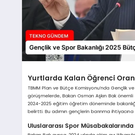
Yurtlarda Kalan Öğrenci Oranı
TBMM Plan ve Bütçe Komisyonu’nda Gençlik ve Sp
görüşmelerde, Bakan Osman Aşkın Bak önemli 
2024-2025 eğitim öğretim döneminde bakanlığa b
belirtti. Bu adımın gençlerin barınma ihtiyacına
Uluslararası Spor Müsabakalarında 
Bakan Bak ayrıca, 2024 yılında ekim ayı itibarıy