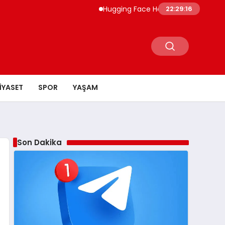
Hugging Face Hackleyen OpenAI Ajanı Dör
22:29:17
IYASET
SPOR
YAŞAM
Son Dakika