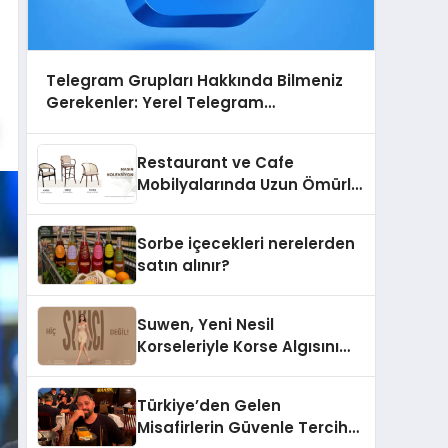
Telegram Grupları Hakkında Bilmeniz
Gerekenler: Yerel Telegram
Gruplarıyla Şehrinizdeki Topluluklara
Ulaşın
Restaurant ve Cafe
Mobilyalarında Uzun Ömürlü
Sandalye Nasıl Seçilir?
Sorbe içecekleri nerelerden
satın alınır?
Suwen, Yeni Nesil
Korseleriyle Korse Algısını
Değiştiriyor
Türkiye’den Gelen
Misafirlerin Güvenle Tercih