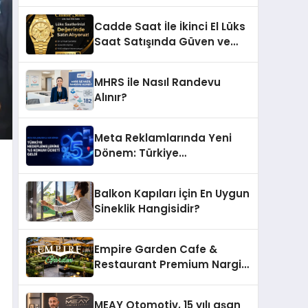
Ettiği MR. TUNA Restaurant
Uluslararası Başarısıyla
Cadde Saat İle İkinci El Lüks
Dikkat Çekiyor
Saat Satışında Güven ve
Doğru Değerleme
MHRS ile Nasıl Randevu
Alınır?
Meta Reklamlarında Yeni
Dönem: Türkiye
Hedeflemelerine Yüzde 5
Konum Ücreti Geldi
Balkon Kapıları İçin En Uygun
Sineklik Hangisidir?
Empire Garden Cafe &
Restaurant Premium Nargile
Sunumuyla Fark Yaratıyor
MEAY Otomotiv, 15 yılı aşan