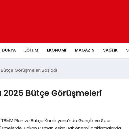
DÜNYA
EĞITIM
EKONOMI
MAGAZIN
SAĞLIK
S
5 Bütçe Görüşmeleri Başladı
ı 2025 Bütçe Görüşmeleri
sı TBMM Plan ve Bütçe Komisyonu’nda Gençlik ve Spor
 görüşmelerde, Bakan Osman Aşkın Bak önemli açıklamalarda