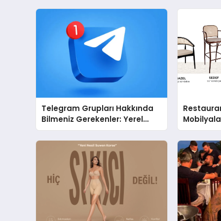
Telegram Grupları Hakkında
Restaura
Bilmeniz Gerekenler: Yerel
Mobilyal
Telegram Gruplarıyla
Sandalye 
Şehrinizdeki Topluluklara
Ulaşın