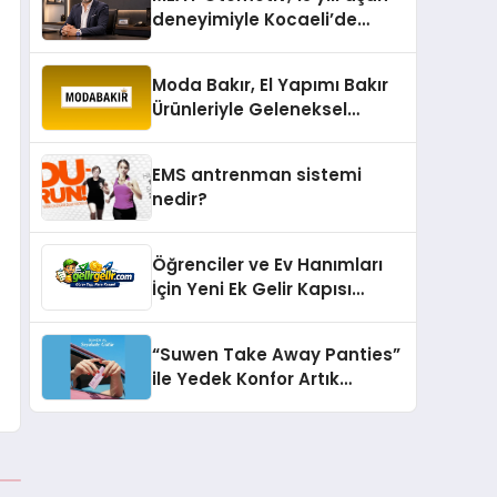
deneyimiyle Kocaeli’de
büyümesini sürdürüyor
Moda Bakır, El Yapımı Bakır
Ürünleriyle Geleneksel
Zanaatkârlığı Modern
Yaşam Alanlarına Taşıyor
EMS antrenman sistemi
nedir?
Öğrenciler ve Ev Hanımları
İçin Yeni Ek Gelir Kapısı
Gelirgelir
“Suwen Take Away Panties”
ile Yedek Konfor Artık
Çantanızda!