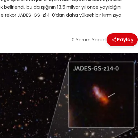
elirlendi, bu da ışığının 13.5 milyar yıl önce yayıldığını
e rekor JADES-GS-z14-0’dan daha yüksek bir kırmızıya
0 Yorum Yapıldı
Paylaş