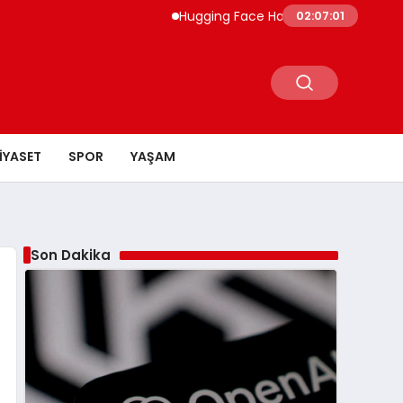
Hugging Face Hackleyen OpenAI Ajanı Dört
02:07:02
IYASET
SPOR
YAŞAM
Son Dakika