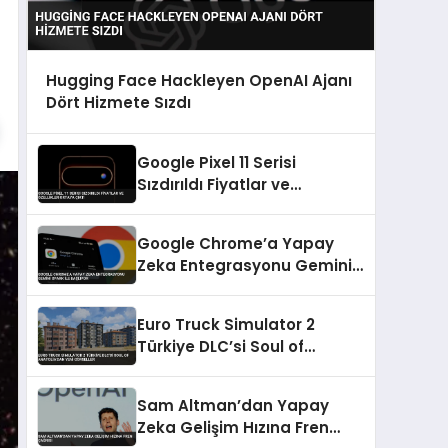
Hugging Face Hackleyen OpenAI Ajanı
Dört Hizmete Sızdı
Google Pixel 11 Serisi
Sızdırıldı Fiyatlar ve
Özellikler Ortaya Çıktı
Google Chrome’a Yapay
Zeka Entegrasyonu Gemini
Spark ile Başlıyor
Euro Truck Simulator 2
Türkiye DLC’si Soul of
Anatolia’dan Yeni Görseller
Sam Altman’dan Yapay
Zeka Gelişim Hızına Fren