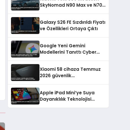
SkyNomad N90 Max ve N70
Max’i Tanıttı
Galaxy S26 FE Sızdırıldı Fiyatı
ve Özellikleri Ortaya Çıktı
Google Yeni Gemini
Modellerini Tanıttı Cyber
Sadece Güvenilir Ortaklara
Açılacak
Xiaomi 58 cihaza Temmuz
2026 güvenlik
güncellemesini dağıttı
Türkiye de listede
Apple iPad Mini’ye Suya
Dayanıklılık Teknolojisi
Getiriyor