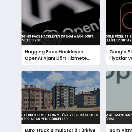
Hugging Face Hackleyen
Google Pixe
OpenAI Ajanı Dört Hizmete
Fiyatlar v
Sızdı
Çıktı
Euro Truck Simulator 2 Türkiye
Sam Altm