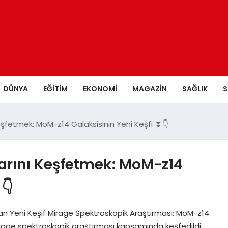
DÜNYA
EĞITIM
EKONOMI
MAGAZIN
SAĞLIK
S
 Keşfetmek: MoM-z14 Galaksisinin Yeni Keşfi ⏬👇
larını Keşfetmek: MoM-z14
👇
ayan Yeni Keşif Mirage Spektroskopik Araştırması: MoM-z14
 Mirage spektroskopik araştırması kapsamında keşfedildi.