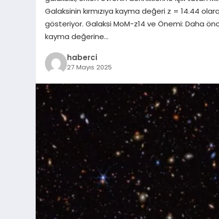
Galaksinin kırmızıya kayma değeri z = 14.44 olarak b
gösteriyor. Galaksi MoM-z14 ve Önemi: Daha önc
kayma değerine…
haberci
27 Mayıs 2025