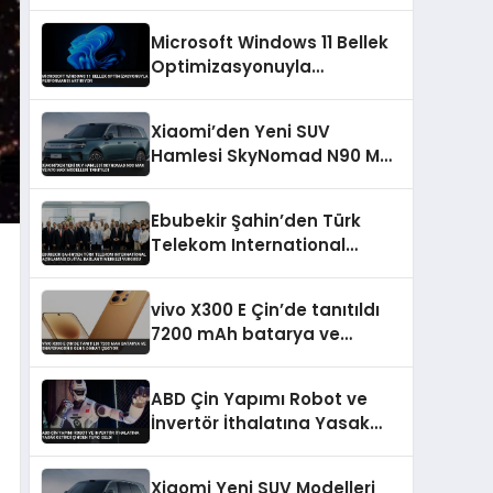
Çağrısı
Microsoft Windows 11 Bellek
Optimizasyonuyla
Performansı Artırıyor
Xiaomi’den Yeni SUV
Hamlesi SkyNomad N90 Max
ve N70 Max Modelleri
Tanıtıldı
Ebubekir Şahin’den Türk
Telekom International
Açıklaması Dijital Bağlantı
Merkezi Vurgusu
vivo X300 E Çin’de tanıtıldı
7200 mAh batarya ve
Snapdragon 8 Gen 5 dikkat
çekiyor
ABD Çin Yapımı Robot ve
İnvertör İthalatına Yasak
Getirdi Çin’den Tepki Geldi
Xiaomi Yeni SUV Modelleri