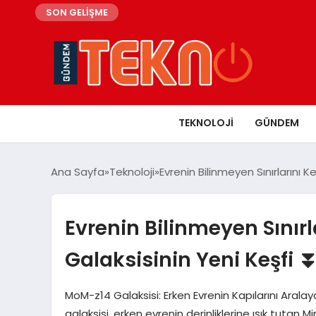
SON GELİŞME
TEKNOLOJI
GÜNDEM
Ana Sayfa
Teknoloji
Evrenin Bilinmeyen Sınırlarını
Evrenin Bilinmeyen Sınır
Galaksisinin Yeni Keşfi ⏬
MoM-z14 Galaksisi: Erken Evrenin Kapılarını Aral
galaksisi, erken evrenin derinliklerine ışık tutan