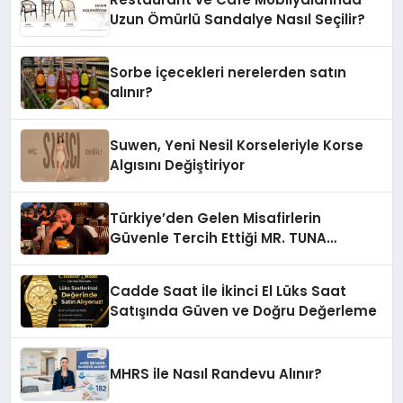
Uzun Ömürlü Sandalye Nasıl Seçilir?
Sorbe içecekleri nerelerden satın
alınır?
Suwen, Yeni Nesil Korseleriyle Korse
Algısını Değiştiriyor
Türkiye’den Gelen Misafirlerin
Güvenle Tercih Ettiği MR. TUNA
Restaurant Uluslararası Başarısıyla
Dikkat Çekiyor
Cadde Saat İle İkinci El Lüks Saat
Satışında Güven ve Doğru Değerleme
MHRS ile Nasıl Randevu Alınır?