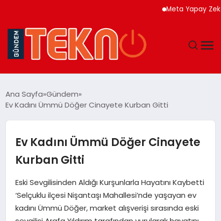
Meta Yapay Zeka Model
TEKNOLOJI
Ana Sayfa
Gündem
Ev Kadını Ümmü Döğer Cinayete Kurban Gitti
GÜNDEM
DÜNYA
Ev Kadını Ümmü Döğer Cinayete
Kurban Gitti
EĞITIM
Eski Sevgilisinden Aldığı Kurşunlarla Hayatını Kaybetti
EKONOMI
‘Selçuklu ilçesi Nişantaşı Mahallesi’nde yaşayan ev
kadını Ümmü Döğer, market alışverişi sırasında eski
MAGAZIN
sevgilisi Arafa Yıldırım tarafından vurularak hayatını