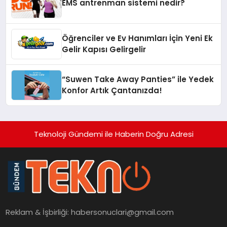
EMS antrenman sistemi nedir?
Öğrenciler ve Ev Hanımları İçin Yeni Ek
Gelir Kapısı Gelirgelir
“Suwen Take Away Panties” ile Yedek
Konfor Artık Çantanızda!
Teknoloji Gündemi ile Haberin Doğru Adresi
Reklam & İşbirliği:
habersonuclari@gmail.com