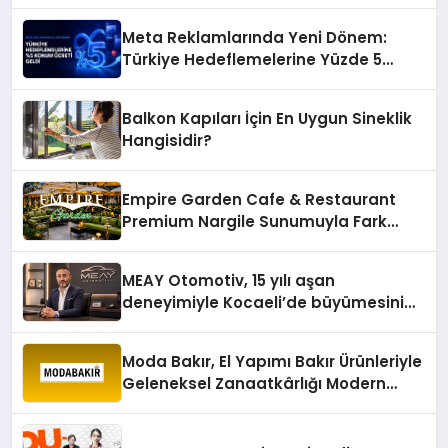
Meta Reklamlarında Yeni Dönem:
Türkiye Hedeflemelerine Yüzde 5
Konum Ücreti Geldi
Balkon Kapıları İçin En Uygun Sineklik
Hangisidir?
Empire Garden Cafe & Restaurant
Premium Nargile Sunumuyla Fark
Yaratıyor
MEAY Otomotiv, 15 yılı aşan
deneyimiyle Kocaeli’de büyümesini
sürdürüyor
Moda Bakır, El Yapımı Bakır Ürünleriyle
Geleneksel Zanaatkârlığı Modern
Yaşam Alanlarına Taşıyor