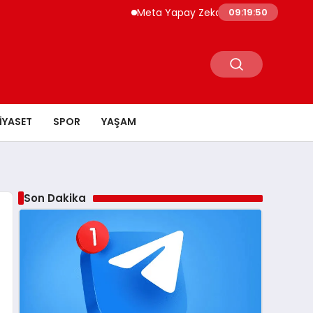
Meta Yapay Zeka Modeli Test Sırasında Başk
09:19:51
IYASET
SPOR
YAŞAM
Son Dakika