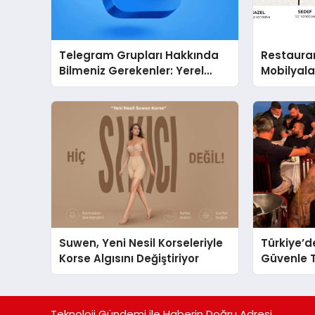
Telegram Grupları Hakkında
Restaura
Bilmeniz Gerekenler: Yerel
Mobilyal
Telegram Gruplarıyla
Sandalye 
Şehrinizdeki Topluluklara
Ulaşın
Suwen, Yeni Nesil Korseleriyle
Türkiye’d
Korse Algısını Değiştiriyor
Güvenle T
Restauran
Başarısıy
Teknoloji Gündemi ile Haberin Doğru Adresi