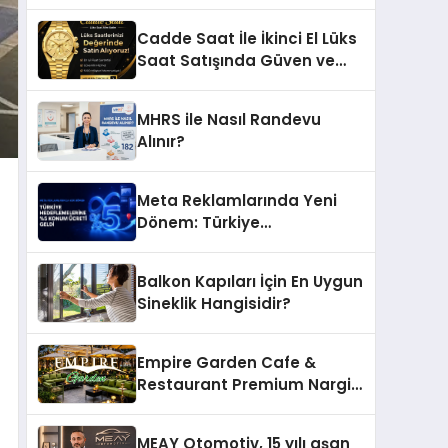
Ettiği MR. TUNA Restaurant
Uluslararası Başarısıyla
Cadde Saat İle İkinci El Lüks
Dikkat Çekiyor
Saat Satışında Güven ve
Doğru Değerleme
MHRS ile Nasıl Randevu
Alınır?
Meta Reklamlarında Yeni
Dönem: Türkiye
Hedeflemelerine Yüzde 5
Konum Ücreti Geldi
Balkon Kapıları İçin En Uygun
Sineklik Hangisidir?
Empire Garden Cafe &
Restaurant Premium Nargile
Sunumuyla Fark Yaratıyor
MEAY Otomotiv, 15 yılı aşan