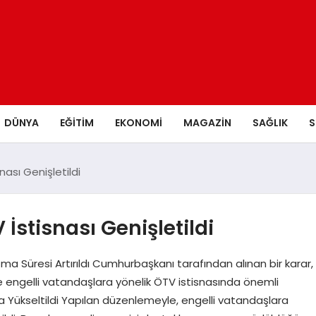
DÜNYA
EĞITIM
EKONOMI
MAGAZIN
SAĞLIK
S
ası Genişletildi
İstisnası Genişletildi
tma Süresi Artırıldı Cumhurbaşkanı tarafından alınan bir karar,
 engelli vatandaşlara yönelik ÖTV istisnasında önemli
40’a Yükseltildi Yapılan düzenlemeyle, engelli vatandaşlara