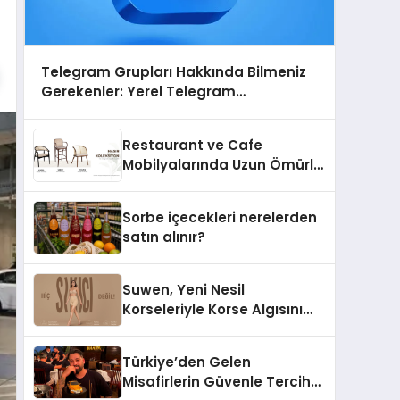
Telegram Grupları Hakkında Bilmeniz
Gerekenler: Yerel Telegram
Gruplarıyla Şehrinizdeki Topluluklara
Ulaşın
Restaurant ve Cafe
Mobilyalarında Uzun Ömürlü
Sandalye Nasıl Seçilir?
Sorbe içecekleri nerelerden
satın alınır?
Suwen, Yeni Nesil
Korseleriyle Korse Algısını
Değiştiriyor
Türkiye’den Gelen
Misafirlerin Güvenle Tercih