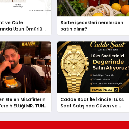
nt ve Cafe
Sorbe içecekleri nerelerden
arında Uzun Ömürlü
satın alınır?
Nasıl Seçilir?
en Gelen Misafirlerin
Cadde Saat İle İkinci El Lüks
ercih Ettiği MR. TUNA
Saat Satışında Güven ve
t Uluslararası
Doğru Değerleme
la Dikkat Çekiyor