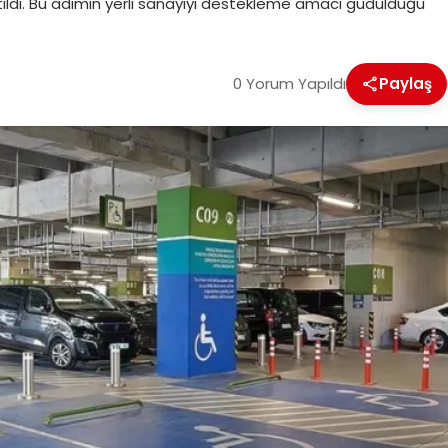
eltildi. Bu adımın yerli sanayiyi destekleme amacı güdüldüğü
0 Yorum Yapıldı
Paylaş