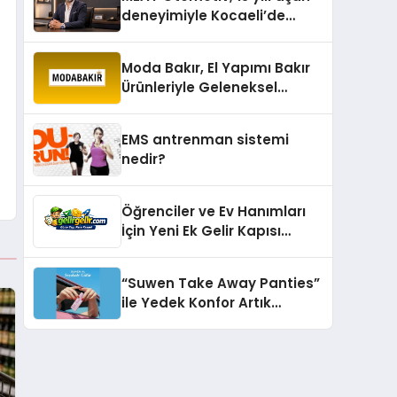
deneyimiyle Kocaeli’de
büyümesini sürdürüyor
Moda Bakır, El Yapımı Bakır
Ürünleriyle Geleneksel
Zanaatkârlığı Modern
Yaşam Alanlarına Taşıyor
EMS antrenman sistemi
nedir?
Öğrenciler ve Ev Hanımları
İçin Yeni Ek Gelir Kapısı
Gelirgelir
“Suwen Take Away Panties”
ile Yedek Konfor Artık
Çantanızda!