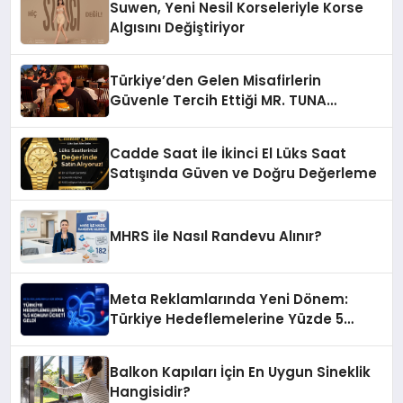
Suwen, Yeni Nesil Korseleriyle Korse
Algısını Değiştiriyor
Türkiye’den Gelen Misafirlerin
Güvenle Tercih Ettiği MR. TUNA
Restaurant Uluslararası Başarısıyla
Dikkat Çekiyor
Cadde Saat İle İkinci El Lüks Saat
Satışında Güven ve Doğru Değerleme
MHRS ile Nasıl Randevu Alınır?
Meta Reklamlarında Yeni Dönem:
Türkiye Hedeflemelerine Yüzde 5
Konum Ücreti Geldi
Balkon Kapıları İçin En Uygun Sineklik
Hangisidir?