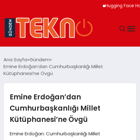
Hugging Face Hackley
TEKNOLOJI
Ana Sayfa
Gündem
Emine Erdoğan’dan Cumhurbaşkanlığı Millet
GÜNDEM
Kütüphanesi’ne Övgü
DÜNYA
Emine Erdoğan’dan
EĞITIM
Cumhurbaşkanlığı Millet
Kütüphanesi’ne Övgü
EKONOMI
Emine Erdoğan: Cumhurbaşkanlığı Millet
MAGAZIN