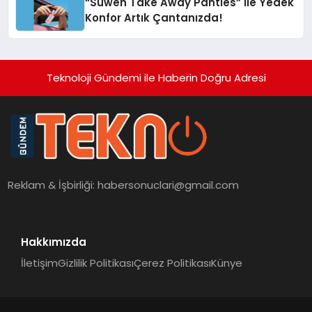
“Suwen Take Away Panties” ile Yedek
Konfor Artık Çantanızda!
Teknoloji Gündemi ile Haberin Doğru Adresi
Reklam & İşbirliği:
habersonuclari@gmail.com
Hakkımızda
İletişim
Gizlilik Politikası
Çerez Politikası
Künye