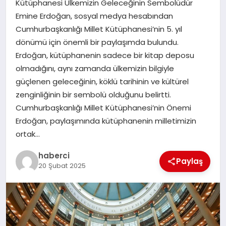
Kütüphanesi Ülkemizin Geleceğinin Sembolüdür
Emine Erdoğan, sosyal medya hesabından
SAĞLIK
Cumhurbaşkanlığı Millet Kütüphanesi’nin 5. yıl
dönümü için önemli bir paylaşımda bulundu.
SIYASET
Erdoğan, kütüphanenin sadece bir kitap deposu
olmadığını, aynı zamanda ülkemizin bilgiyle
SPOR
güçlenen geleceğinin, köklü tarihinin ve kültürel
zenginliğinin bir sembolü olduğunu belirtti.
YAŞAM
Cumhurbaşkanlığı Millet Kütüphanesi’nin Önemi
Erdoğan, paylaşımında kütüphanenin milletimizin
ortak…
haberci
Paylaş
20 Şubat 2025