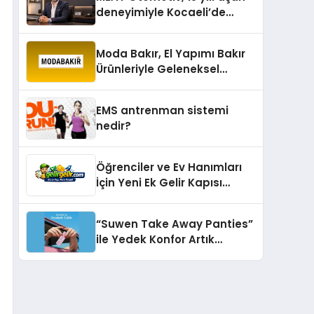
deneyimiyle Kocaeli’de
büyümesini sürdürüyor
Moda Bakır, El Yapımı Bakır
Ürünleriyle Geleneksel
Zanaatkârlığı Modern
Yaşam Alanlarına Taşıyor
EMS antrenman sistemi
nedir?
Öğrenciler ve Ev Hanımları
İçin Yeni Ek Gelir Kapısı
Gelirgelir
“Suwen Take Away Panties”
ile Yedek Konfor Artık
Çantanızda!