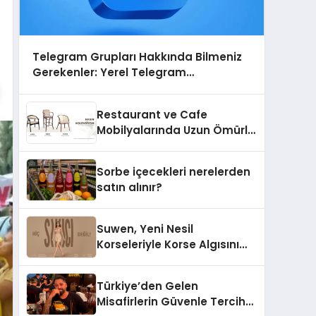
Telegram Grupları Hakkında Bilmeniz
Gerekenler: Yerel Telegram
Gruplarıyla Şehrinizdeki Topluluklara
Ulaşın
Restaurant ve Cafe
Mobilyalarında Uzun Ömürlü
Sandalye Nasıl Seçilir?
Sorbe içecekleri nerelerden
satın alınır?
Suwen, Yeni Nesil
Korseleriyle Korse Algısını
Değiştiriyor
Türkiye’den Gelen
Misafirlerin Güvenle Tercih