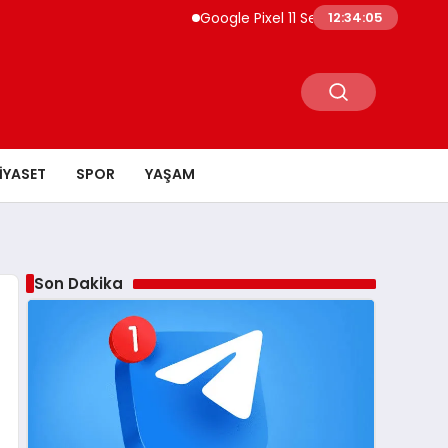
Google Pixel 11 Serisi Sızdırıldı Fiyatlar ve Öze
12:34:06
IYASET
SPOR
YAŞAM
Son Dakika