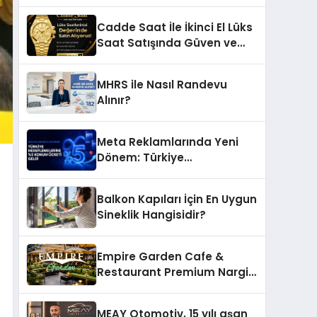
Ettiği MR. TUNA Restaurant
Uluslararası Başarısıyla
Cadde Saat İle İkinci El Lüks
Dikkat Çekiyor
Saat Satışında Güven ve
Doğru Değerleme
MHRS ile Nasıl Randevu
Alınır?
Meta Reklamlarında Yeni
Dönem: Türkiye
Hedeflemelerine Yüzde 5
Konum Ücreti Geldi
Balkon Kapıları İçin En Uygun
Sineklik Hangisidir?
Empire Garden Cafe &
Restaurant Premium Nargile
Sunumuyla Fark Yaratıyor
MEAY Otomotiv, 15 yılı aşan