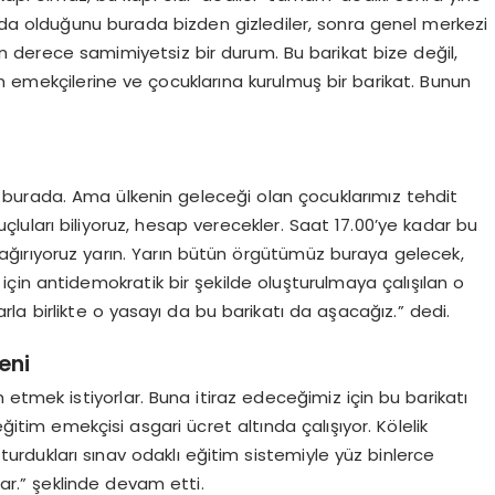
ında olduğunu burada bizden gizlediler, sonra genel merkezi
on derece samimiyetsiz bir durum. Bu barikat bize değil,
m emekçilerine ve çocuklarına kurulmuş bir barikat. Bunun
burada. Ama ülkenin geleceği olan çocuklarımız tehdit
uçluları biliyoruz, hesap verecekler. Saat 17.00’ye kadar bu
ğırıyoruz yarın. Yarın bütün örgütümüz buraya gelecek,
 için antidemokratik bir şekilde oluşturulmaya çalışılan o
rla birlikte o yasayı da bu barikatı da aşacağız.” dedi.
eni
 etmek istiyorlar. Buna itiraz edeceğimiz için bu barikatı
eğitim emekçisi asgari ücret altında çalışıyor. Kölelik
turdukları sınav odaklı eğitim sistemiyle yüz binlerce
ar.” şeklinde devam etti.