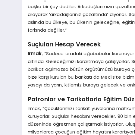
başka bir şey dediler. Arkadaşlarımızın gözalt
arayarak ‘arkadaşlarınız gözaltında’ diyorlar. S
aslında bu ülkeye, bu ülkenin geleceğine, eğiti
farkında değiller.”
Suçluları Hesap Verecek
Irmak
, “Sadece oradaki ağababalar korunuyor 
altında. Geleceğimizi karartmaya çalışıyorlar. S
barikat açılmazsa bütün örgütümüzü buraya ça
bize karşı kurulan bu barikatı da Meclis’te bizim
yasayı da yarın, kitlemiz buraya gelecek ve onla
Patronlar ve Tarikatlarla Eğitim Düz
Irmak, “Çocuklarımızı tarikat yuvalarına mahkum
kuruyorlar. Suçlular hesabını verecekler. 90 bin 
düzeninde öğretmen çalıştırmak istiyorlar. Oluş
milyonlarca çocuğun eğitim hayatını karartıyorl