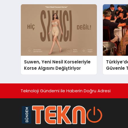
Şehrinizdeki Topluluklara
Ulaşın
Suwen, Yeni Nesil Korseleriyle
Türkiye’d
Korse Algısını Değiştiriyor
Güvenle T
Restauran
Başarısıy
Teknoloji Gündemi ile Haberin Doğru Adresi