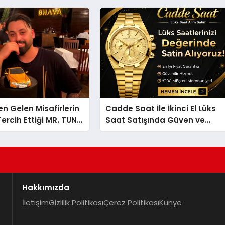
en Gelen Misafirlerin
Cadde Saat İle İkinci El Lüks
ercih Ettiği MR. TUNA
Saat Satışında Güven ve
t Uluslararası
Doğru Değerleme
la Dikkat Çekiyor
Hakkımızda
İletişim
Gizlilik Politikası
Çerez Politikası
Künye