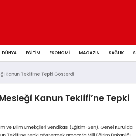
DÜNYA
EĞITIM
EKONOMI
MAGAZIN
SAĞLIK
S
i Kanun Teklifi’ne Tepki Gösterdi
esleği Kanun Teklifi’ne Tepki
 ve Bilim Emekçileri Sendikası (Eğitim-Sen), Genel Kurul’da
Teklifi’ne tepki göstermek amacıyla Milli Eğitim Bakanlığı