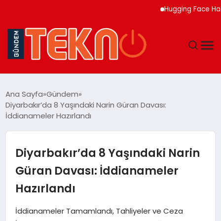
Hugging Face Hackleye
TEKNOLOJI
Ana Sayfa
Gündem
Diyarbakır’da 8 Yaşındaki Narin Güran Davası:
GÜNDEM
İddianameler Hazırlandı
DÜNYA
Diyarbakır’da 8 Yaşındaki Narin
EĞITIM
Güran Davası: İddianameler
Hazırlandı
EKONOMI
İddianameler Tamamlandı, Tahliyeler ve Ceza
MAGAZIN