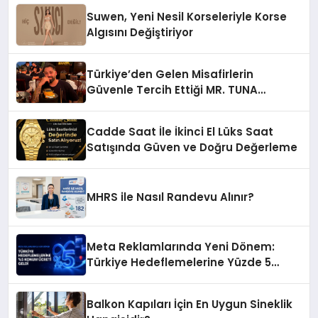
Suwen, Yeni Nesil Korseleriyle Korse
Algısını Değiştiriyor
Türkiye’den Gelen Misafirlerin
Güvenle Tercih Ettiği MR. TUNA
Restaurant Uluslararası Başarısıyla
Dikkat Çekiyor
Cadde Saat İle İkinci El Lüks Saat
Satışında Güven ve Doğru Değerleme
MHRS ile Nasıl Randevu Alınır?
Meta Reklamlarında Yeni Dönem:
Türkiye Hedeflemelerine Yüzde 5
Konum Ücreti Geldi
Balkon Kapıları İçin En Uygun Sineklik