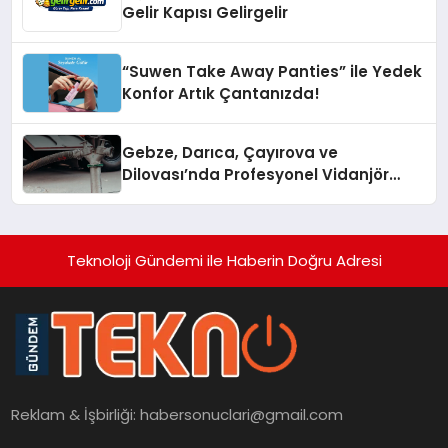
Gelir Kapısı Gelirgelir
“Suwen Take Away Panties” ile Yedek
Konfor Artık Çantanızda!
Gebze, Darıca, Çayırova ve
Dilovası’nda Profesyonel Vidanjör
Hizmetleri
Teknoloji Gündemi ile Haberin Doğru Adresi
Reklam & İşbirliği:
habersonuclari@gmail.com