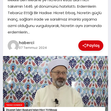
takvimin 1446. yıl dönümünü hatırlattı. Erdemlerin
SAĞLIK
Tebarüz Ettiği Bir Hadise: Hicret Erbaş, hicretin güçlü
inanç, sağlam irade ve sarsılmaz imanla yaşama
SIYASET
azmi olduğunu vurgulayarak, hicretin aynı zamanda
erdemlerin…
SPOR
haberci
Paylaş
07 Temmuz 2024
YAŞAM