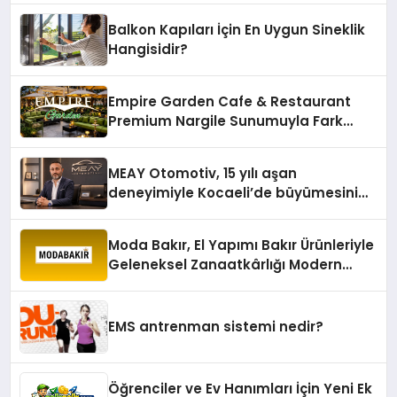
Balkon Kapıları İçin En Uygun Sineklik
Hangisidir?
Empire Garden Cafe & Restaurant
Premium Nargile Sunumuyla Fark
Yaratıyor
MEAY Otomotiv, 15 yılı aşan
deneyimiyle Kocaeli’de büyümesini
sürdürüyor
Moda Bakır, El Yapımı Bakır Ürünleriyle
Geleneksel Zanaatkârlığı Modern
Yaşam Alanlarına Taşıyor
EMS antrenman sistemi nedir?
Öğrenciler ve Ev Hanımları İçin Yeni Ek