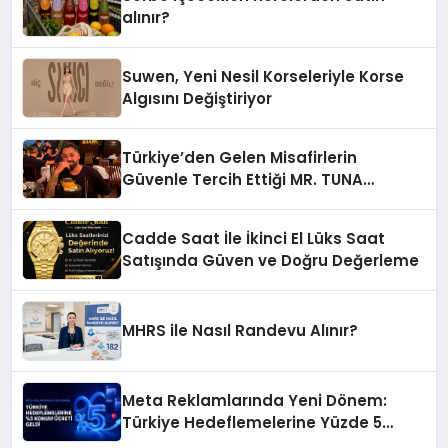
alınır?
Suwen, Yeni Nesil Korseleriyle Korse
Algısını Değiştiriyor
Türkiye’den Gelen Misafirlerin
Güvenle Tercih Ettiği MR. TUNA
Restaurant Uluslararası Başarısıyla
Dikkat Çekiyor
Cadde Saat İle İkinci El Lüks Saat
Satışında Güven ve Doğru Değerleme
MHRS ile Nasıl Randevu Alınır?
Meta Reklamlarında Yeni Dönem:
Türkiye Hedeflemelerine Yüzde 5
Konum Ücreti Geldi