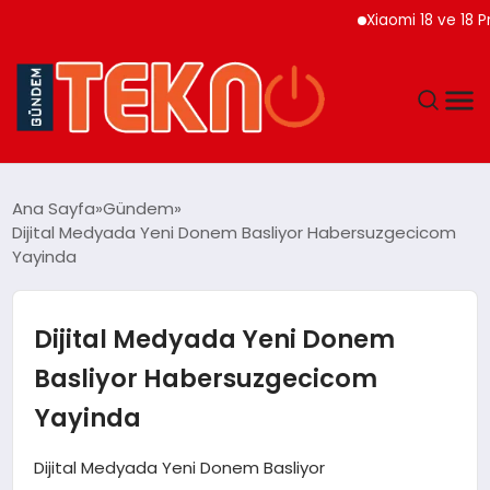
Xiaomi 18 ve 18 Pro Max
TEKNOLOJI
Ana Sayfa
Gündem
Dijital Medyada Yeni Donem Basliyor Habersuzgecicom
GÜNDEM
Yayinda
DÜNYA
Dijital Medyada Yeni Donem
EĞITIM
Basliyor Habersuzgecicom
Yayinda
EKONOMI
Dijital Medyada Yeni Donem Basliyor
MAGAZIN