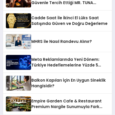
Güvenle Tercih Ettiği MR. TUNA
Restaurant Uluslararası Başarısıyla
Dikkat Çekiyor
Cadde Saat İle İkinci El Lüks Saat
Satışında Güven ve Doğru Değerleme
MHRS ile Nasıl Randevu Alınır?
Meta Reklamlarında Yeni Dönem:
Türkiye Hedeflemelerine Yüzde 5
Konum Ücreti Geldi
Balkon Kapıları İçin En Uygun Sineklik
Hangisidir?
Empire Garden Cafe & Restaurant
Premium Nargile Sunumuyla Fark
Yaratıyor