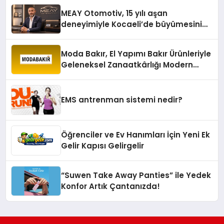
MEAY Otomotiv, 15 yılı aşan
deneyimiyle Kocaeli’de büyümesini
sürdürüyor
Moda Bakır, El Yapımı Bakır Ürünleriyle
Geleneksel Zanaatkârlığı Modern
Yaşam Alanlarına Taşıyor
EMS antrenman sistemi nedir?
Öğrenciler ve Ev Hanımları İçin Yeni Ek
Gelir Kapısı Gelirgelir
“Suwen Take Away Panties” ile Yedek
Konfor Artık Çantanızda!