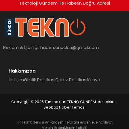
Teknoloji Gündemi ile Haberin Doğru Adresi
Reklam & İşbirliği:
habersonuclari@gmail.com
Hakkımızda
İletişim
Gizlilik Politikası
Çerez Politikası
Künye
Copyright © 2025 Tüm hakları TEKNO GÜNDEM 'de saklıdır.
Seobaz Haber Teması
HP Teknik Servisi Ankara
şehirlerarası evden eve nakliyat
Mersin Haber
Mersin Lojistik