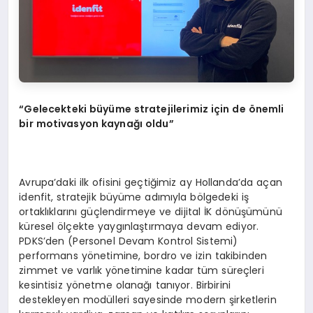
“
Gelecekteki b
ü
y
ü
me stratejilerimiz i
ç
in de
ö
nemli
bir motivasyon kayna
ğı
oldu
”
Avrupa’daki ilk ofisini geçtiğimiz ay Hollanda’da açan
idenfit, stratejik büyüme adımıyla bölgedeki iş
ortaklıklarını güçlendirmeye ve dijital İK dönüşümünü
küresel ölçekte yaygınlaştırmaya devam ediyor.
PDKS’den (Personel Devam Kontrol Sistemi)
performans yönetimine, bordro ve izin takibinden
zimmet ve varlık yönetimine kadar tüm süreçleri
kesintisiz yönetme olanağı tanıyor. Birbirini
destekleyen modülleri sayesinde modern şirketlerin