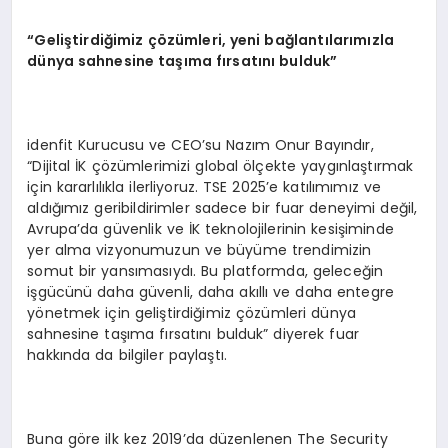
“
Geli
ş
tirdi
ğ
imiz
çö
z
ü
mleri, yeni bağlantılarımızla
d
ü
nya sahnesine ta
şı
ma f
ı
rsat
ı
n
ı
bulduk
”
idenfit Kurucusu ve CEO’su Nazım Onur Bayındır,
“Dijital İK çözümlerimizi global ölçekte yaygınlaştırmak
için kararlılıkla ilerliyoruz. TSE 2025’e katılımımız ve
aldığımız geribildirimler sadece bir fuar deneyimi değil,
Avrupa’da güvenlik ve İK teknolojilerinin kesişiminde
yer alma vizyonumuzun ve büyüme trendimizin
somut bir yansımasıydı. Bu platformda, geleceğin
işgücünü daha güvenli, daha akıllı ve daha entegre
yönetmek için geliştirdiğimiz çözümleri dünya
sahnesine taşıma fırsatını bulduk” diyerek fuar
hakkında da bilgiler paylaştı.
Buna göre ilk kez 2019’da düzenlenen The Security