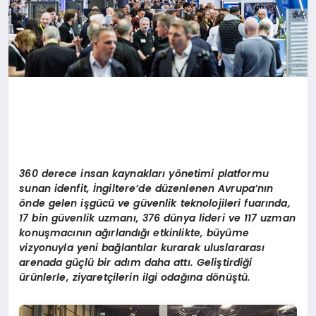
360 derece insan kaynaklar
ı
y
ö
netimi platformu
sunan idenfit,
İ
ngiltere
’
de d
ü
zenlenen Avrupa
’
n
ı
n
ö
nde gelen i
ş
g
ü
c
ü ve
g
ü
venlik teknolojileri fuar
ı
n
da,
17 bin g
ü
venlik uzman
ı
, 376 dünya lideri ve 117 uzman
konuş
mac
ının ağı
rland
ığı etkinlikte, büyüme
vizyonuyla yeni bağlantılar kurarak uluslararası
arenada g
üçlü bir adım daha attı. Geliştirdiği
ürünlerle, ziyaretçilerin ilgi odağı
na d
ö
nüştü.