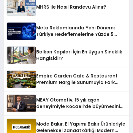
MHRS ile Nasıl Randevu Alınır?
Meta Reklamlarında Yeni Dönem:
Türkiye Hedeflemelerine Yüzde 5
Konum Ücreti Geldi
Balkon Kapıları İçin En Uygun Sineklik
Hangisidir?
Empire Garden Cafe & Restaurant
Premium Nargile Sunumuyla Fark
Yaratıyor
MEAY Otomotiv, 15 yılı aşan
deneyimiyle Kocaeli’de büyümesini
sürdürüyor
Moda Bakır, El Yapımı Bakır Ürünleriyle
Geleneksel Zanaatkârlığı Modern