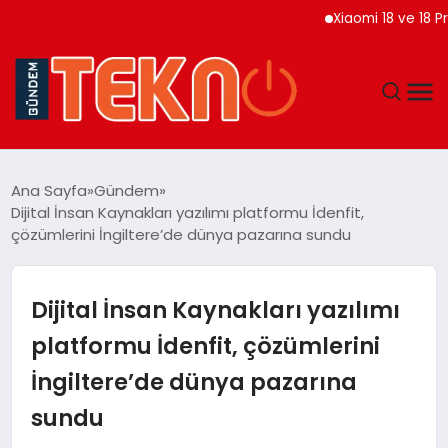
Xiaomi 18 ve 18 Pro Max
TEKNOLOJI
Ana Sayfa
Gündem
Dijital İnsan Kaynakları yazılımı platformu İdenfit,
GÜNDEM
çözümlerini İngiltere’de dünya pazarına sundu
DÜNYA
Dijital İnsan Kaynakları yazılımı
EĞITIM
platformu İdenfit, çözümlerini
İngiltere’de dünya pazarına
EKONOMI
sundu
MAGAZIN