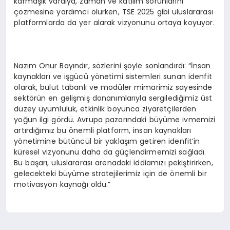
karmaşık vardiya, zaman ve katılım sorunlarını
çözmesine yardımcı olurken, TSE 2025 gibi uluslararası
platformlarda da yer alarak vizyonunu ortaya koyuyor.
Nazım Onur Bayındır, sözlerini şöyle sonlandırdı: “İnsan
kaynakları ve işgücü yönetimi sistemleri sunan idenfit
olarak, bulut tabanlı ve modüler mimarimiz sayesinde
sektörün en gelişmiş donanımlarıyla sergilediğimiz üst
düzey uyumluluk, etkinlik boyunca ziyaretçilerden
yoğun ilgi gördü. Avrupa pazarındaki büyüme ivmemizi
artırdığımız bu önemli platform, insan kaynakları
yönetimine bütüncül bir yaklaşım getiren idenfit’in
küresel vizyonunu daha da güçlendirmemizi sağladı.
Bu başarı, uluslararası arenadaki iddiamızı pekiştirirken,
gelecekteki büyüme stratejilerimiz için de önemli bir
motivasyon kaynağı oldu.”