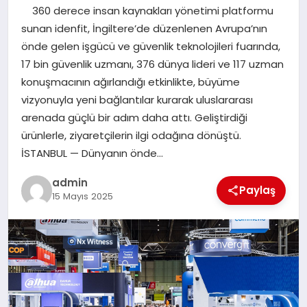
360 derece insan kaynakları yönetimi platformu
SAĞLIK
sunan idenfit, İngiltere’de düzenlenen Avrupa’nın
önde gelen işgücü ve güvenlik teknolojileri fuarında,
SIYASET
17 bin güvenlik uzmanı, 376 dünya lideri ve 117 uzman
konuşmacının ağırlandığı etkinlikte, büyüme
SPOR
vizyonuyla yeni bağlantılar kurarak uluslararası
arenada güçlü bir adım daha attı. Geliştirdiği
YAŞAM
ürünlerle, ziyaretçilerin ilgi odağına dönüştü.
İSTANBUL — Dünyanın önde…
admin
Paylaş
15 Mayıs 2025