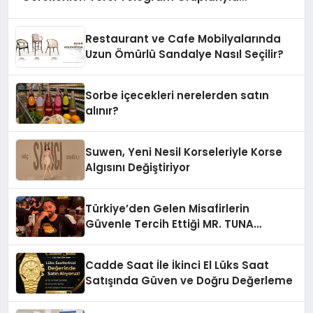
Şehrinizdeki Topluluklara Ulaşın
Restaurant ve Cafe Mobilyalarında
Uzun Ömürlü Sandalye Nasıl Seçilir?
Sorbe içecekleri nerelerden satın
alınır?
Suwen, Yeni Nesil Korseleriyle Korse
Algısını Değiştiriyor
Türkiye’den Gelen Misafirlerin
Güvenle Tercih Ettiği MR. TUNA
Restaurant Uluslararası Başarısıyla
Dikkat Çekiyor
Cadde Saat İle İkinci El Lüks Saat
Satışında Güven ve Doğru Değerleme