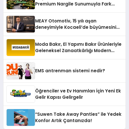
Premium Nargile Sunumuyla Fark
Yaratıyor
MEAY Otomotiv, 15 yılı aşan
deneyimiyle Kocaeli’de büyümesini
sürdürüyor
Moda Bakır, El Yapımı Bakır Ürünleriyle
Geleneksel Zanaatkârlığı Modern
Yaşam Alanlarına Taşıyor
EMS antrenman sistemi nedir?
Öğrenciler ve Ev Hanımları İçin Yeni Ek
Gelir Kapısı Gelirgelir
“Suwen Take Away Panties” ile Yedek
Konfor Artık Çantanızda!