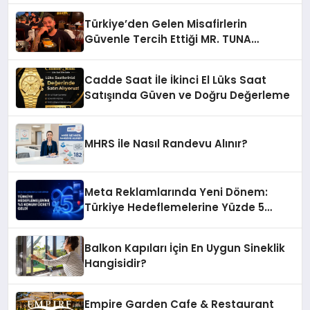
Türkiye’den Gelen Misafirlerin
Güvenle Tercih Ettiği MR. TUNA
Restaurant Uluslararası Başarısıyla
Dikkat Çekiyor
Cadde Saat İle İkinci El Lüks Saat
Satışında Güven ve Doğru Değerleme
MHRS ile Nasıl Randevu Alınır?
Meta Reklamlarında Yeni Dönem:
Türkiye Hedeflemelerine Yüzde 5
Konum Ücreti Geldi
Balkon Kapıları İçin En Uygun Sineklik
Hangisidir?
Empire Garden Cafe & Restaurant