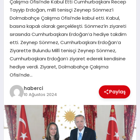
Çalışma Ofisi’nde Kabul Etti Cumhurbaşkanı Recep
Tayyip Erdoğan, millî tenisçi Zeynep Sönmez’i
SAĞLIK
Dolmabahçe Çalışma Ofisi’nde kabul etti. Kabul,
basına kapalı olarak gerçekleşti. Sönmez’in ziyareti
SIYASET
sırasında Cumhurbaşkanı Erdoğan’a hediye takdim
etti. Zeynep Sönmez, Cumhurbaşkanı Erdoğan’a
SPOR
Ziyarette Bulundu Millî tenisçi Zeynep Sönmez,
Cumhurbaşkanı Erdoğan’ı ziyaret ederek kendisine
YAŞAM
hediye verdi. Ziyaret, Dolmabahçe Çalışma
Ofisi’nde…
haberci
Paylaş
10 Ağustos 2024