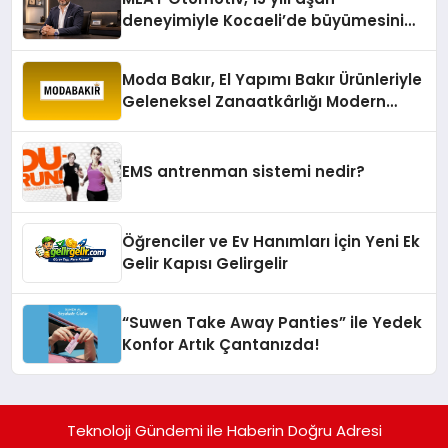
deneyimiyle Kocaeli’de büyümesini
sürdürüyor
Moda Bakır, El Yapımı Bakır Ürünleriyle
Geleneksel Zanaatkârlığı Modern
Yaşam Alanlarına Taşıyor
EMS antrenman sistemi nedir?
Öğrenciler ve Ev Hanımları İçin Yeni Ek
Gelir Kapısı Gelirgelir
“Suwen Take Away Panties” ile Yedek
Konfor Artık Çantanızda!
Teknoloji Gündemi ile Haberin Doğru Adresi