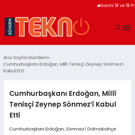
Xiaomi 18 ve 18 Pro Ma
TEKNOLOJI
Ana Sayfa
Gündem
Cumhurbaşkanı Erdoğan, Millî Tenisçi Zeynep Sönmez’i
GÜNDEM
Kabul Etti
DÜNYA
Cumhurbaşkanı Erdoğan, Millî
EĞITIM
Tenisçi Zeynep Sönmez’i Kabul
Etti
EKONOMI
Cumhurbaşkanı Erdoğan, Sönmez’i Dolmabahçe
MAGAZIN