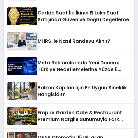
Restaurant Uluslararası Başarısıyla
Dikkat Çekiyor
Cadde Saat İle İkinci El Lüks Saat
Satışında Güven ve Doğru Değerleme
MHRS ile Nasıl Randevu Alınır?
Meta Reklamlarında Yeni Dönem:
Türkiye Hedeflemelerine Yüzde 5
Konum Ücreti Geldi
Balkon Kapıları İçin En Uygun Sineklik
Hangisidir?
Empire Garden Cafe & Restaurant
Premium Nargile Sunumuyla Fark
Yaratıyor
MEAY Otomotiv, 15 yılı aşan