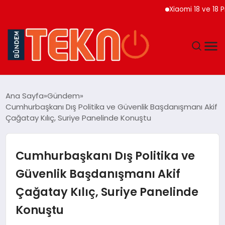
Xiaomi 18 ve 18 Pro Ma
TEKNOLOJI
Ana Sayfa
Gündem
Cumhurbaşkanı Dış Politika ve Güvenlik Başdanışmanı Akif
GÜNDEM
Çağatay Kılıç, Suriye Panelinde Konuştu
DÜNYA
Cumhurbaşkanı Dış Politika ve
EĞITIM
Güvenlik Başdanışmanı Akif
Çağatay Kılıç, Suriye Panelinde
EKONOMI
Konuştu
MAGAZIN