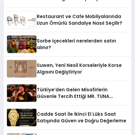
Şehrinizdeki Topluluklara Ulaşın
Restaurant ve Cafe Mobilyalarında
Uzun Ömürlü Sandalye Nasıl Seçilir?
Sorbe içecekleri nerelerden satın
alınır?
Suwen, Yeni Nesil Korseleriyle Korse
Algısını Değiştiriyor
Türkiye’den Gelen Misafirlerin
Güvenle Tercih Ettiği MR. TUNA
Restaurant Uluslararası Başarısıyla
Dikkat Çekiyor
Cadde Saat İle İkinci El Lüks Saat
Satışında Güven ve Doğru Değerleme