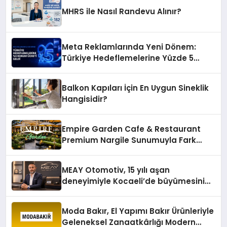
MHRS ile Nasıl Randevu Alınır?
Meta Reklamlarında Yeni Dönem:
Türkiye Hedeflemelerine Yüzde 5
Konum Ücreti Geldi
Balkon Kapıları İçin En Uygun Sineklik
Hangisidir?
Empire Garden Cafe & Restaurant
Premium Nargile Sunumuyla Fark
Yaratıyor
MEAY Otomotiv, 15 yılı aşan
deneyimiyle Kocaeli’de büyümesini
sürdürüyor
Moda Bakır, El Yapımı Bakır Ürünleriyle
Geleneksel Zanaatkârlığı Modern