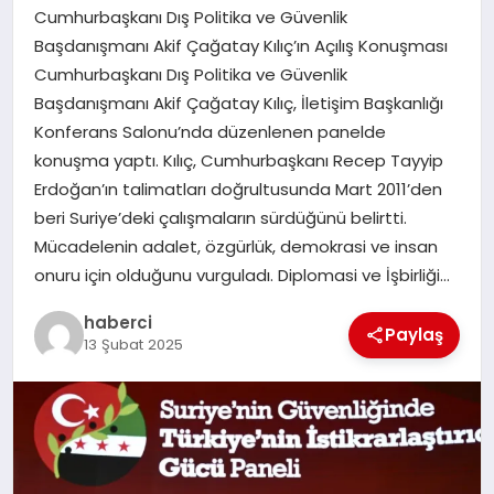
Cumhurbaşkanı Dış Politika ve Güvenlik
SAĞLIK
Başdanışmanı Akif Çağatay Kılıç’ın Açılış Konuşması
Cumhurbaşkanı Dış Politika ve Güvenlik
SIYASET
Başdanışmanı Akif Çağatay Kılıç, İletişim Başkanlığı
Konferans Salonu’nda düzenlenen panelde
SPOR
konuşma yaptı. Kılıç, Cumhurbaşkanı Recep Tayyip
Erdoğan’ın talimatları doğrultusunda Mart 2011’den
YAŞAM
beri Suriye’deki çalışmaların sürdüğünü belirtti.
Mücadelenin adalet, özgürlük, demokrasi ve insan
onuru için olduğunu vurguladı. Diplomasi ve İşbirliği…
haberci
Paylaş
13 Şubat 2025