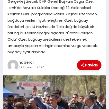
Gerçekleştirecek CHP Genel Başkanı Özgür Özel,
İzmir’de Bayraklı Kulalılar Derneği 12. Geleneksel
SAĞLIK
Keşkek Günü programına katıldı. Keşkek üzerinden
buğdaya verilen fiyatı eleştiren Özel, buğday
SIYASET
üreticileri için 14 Haziran’da Tekirdağ’da büyük bir
miting düzenleneceğini açıkladı. “Üretici Perişan
SPOR
Oldu” Özel, buğday üreticilerini desteklemek
amacıyla yapılan mitingin önemine vurgu yaparak,
YAŞAM
buğday fiyatlarındaki…
haberci
Paylaş
09 Haziran 2024