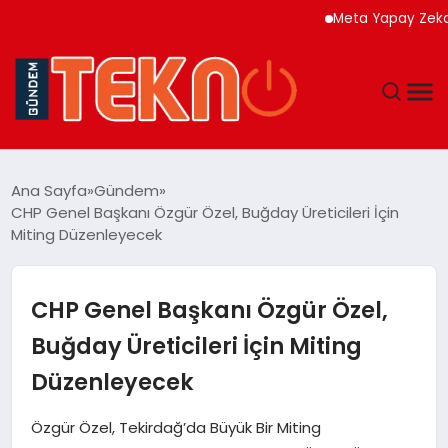
Meta Yapay Zeka Model
TEKNOLOJI
Ana Sayfa
Gündem
CHP Genel Başkanı Özgür Özel, Buğday Üreticileri İçin
GÜNDEM
Miting Düzenleyecek
DÜNYA
CHP Genel Başkanı Özgür Özel,
EĞITIM
Buğday Üreticileri İçin Miting
Düzenleyecek
EKONOMI
Özgür Özel, Tekirdağ’da Büyük Bir Miting
MAGAZIN