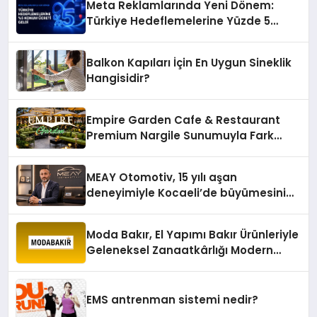
Meta Reklamlarında Yeni Dönem:
Türkiye Hedeflemelerine Yüzde 5
Konum Ücreti Geldi
Balkon Kapıları İçin En Uygun Sineklik
Hangisidir?
Empire Garden Cafe & Restaurant
Premium Nargile Sunumuyla Fark
Yaratıyor
MEAY Otomotiv, 15 yılı aşan
deneyimiyle Kocaeli’de büyümesini
sürdürüyor
Moda Bakır, El Yapımı Bakır Ürünleriyle
Geleneksel Zanaatkârlığı Modern
Yaşam Alanlarına Taşıyor
EMS antrenman sistemi nedir?