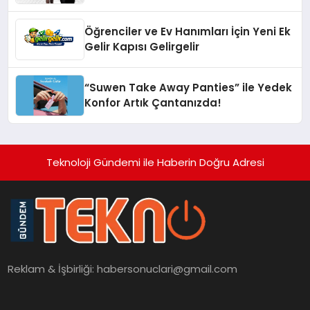
Öğrenciler ve Ev Hanımları İçin Yeni Ek
Gelir Kapısı Gelirgelir
“Suwen Take Away Panties” ile Yedek
Konfor Artık Çantanızda!
Teknoloji Gündemi ile Haberin Doğru Adresi
Reklam & İşbirliği:
habersonuclari@gmail.com