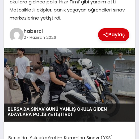
okullara gidince polis ‘Hızır Timi’ gibi yardım etti.
Motosikletli ekipler, panik yaşayan öğrencileri sınav
SAĞLIK
merkezlerine yetiştirdi.
SIYASET
haberci
Paylaş
27 Haziran 2026
SPOR
YAŞAM
Bursa’da, Yükseköğretim Kurumları Sınavı (YKS)