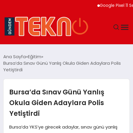
Google Pixel 11 Serisi Sı
TEKNOLOJI
Ana Sayfa
Eğitim
Bursa’da Sınav Günü Yanlış Okula Giden Adaylara Polis
GÜNDEM
Yetiştirdi
DÜNYA
Bursa’da Sınav Günü Yanlış
EĞITIM
Okula Giden Adaylara Polis
Yetiştirdi
EKONOMI
Bursa’da YKS’ye girecek adaylar, sınav günü yanlış
MAGAZIN