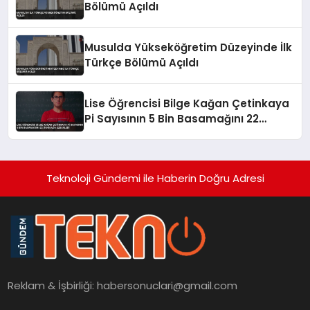
Bölümü Açıldı
Musulda Yükseköğretim Düzeyinde İlk
Türkçe Bölümü Açıldı
Lise Öğrencisi Bilge Kağan Çetinkaya
Pi Sayısının 5 Bin Basamağını 22
Dakikada Ezberledi
Teknoloji Gündemi ile Haberin Doğru Adresi
Reklam & İşbirliği:
habersonuclari@gmail.com