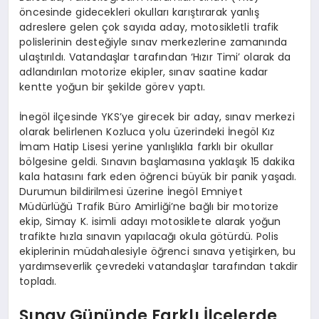
öncesinde gidecekleri okulları karıştırarak yanlış
adreslere gelen çok sayıda aday, motosikletli trafik
polislerinin desteğiyle sınav merkezlerine zamanında
ulaştırıldı. Vatandaşlar tarafından ‘Hızır Timi’ olarak da
adlandırılan motorize ekipler, sınav saatine kadar
kentte yoğun bir şekilde görev yaptı.
İnegöl ilçesinde YKS’ye girecek bir aday, sınav merkezi
olarak belirlenen Kozluca yolu üzerindeki İnegöl Kız
İmam Hatip Lisesi yerine yanlışlıkla farklı bir okullar
bölgesine geldi. Sınavın başlamasına yaklaşık 15 dakika
kala hatasını fark eden öğrenci büyük bir panik yaşadı.
Durumun bildirilmesi üzerine İnegöl Emniyet
Müdürlüğü Trafik Büro Amirliği’ne bağlı bir motorize
ekip, Simay K. isimli adayı motosiklete alarak yoğun
trafikte hızla sınavın yapılacağı okula götürdü. Polis
ekiplerinin müdahalesiyle öğrenci sınava yetişirken, bu
yardımseverlik çevredeki vatandaşlar tarafından takdir
topladı.
Sınav Gününde Farklı İlçelerde