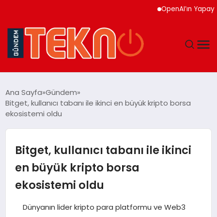
OpenAI’ın Yapay Zeka C
TEKNOLOJI
Ana Sayfa
Gündem
Bitget, kullanıcı tabanı ile ikinci en büyük kripto borsa
GÜNDEM
ekosistemi oldu
DÜNYA
Bitget, kullanıcı tabanı ile ikinci
EĞITIM
en büyük kripto borsa
ekosistemi oldu
EKONOMI
Dünyanın lider kripto para platformu ve Web3
MAGAZIN