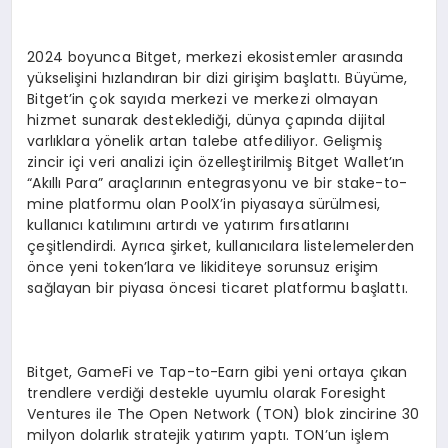
2024 boyunca Bitget, merkezi ekosistemler arasında
yükselişini hızlandıran bir dizi girişim başlattı. Büyüme,
Bitget’in çok sayıda merkezi ve merkezi olmayan
hizmet sunarak desteklediği, dünya çapında dijital
varlıklara yönelik artan talebe atfediliyor. Gelişmiş
zincir içi veri analizi için özelleştirilmiş Bitget Wallet’ın
“Akıllı Para” araçlarının entegrasyonu ve bir stake-to-
mine platformu olan PoolX’in piyasaya sürülmesi,
kullanıcı katılımını artırdı ve yatırım fırsatlarını
çeşitlendirdi. Ayrıca şirket, kullanıcılara listelemelerden
önce yeni token’lara ve likiditeye sorunsuz erişim
sağlayan bir piyasa öncesi ticaret platformu başlattı.
Bitget, GameFi ve Tap-to-Earn gibi yeni ortaya çıkan
trendlere verdiği destekle uyumlu olarak Foresight
Ventures ile The Open Network (TON) blok zincirine 30
milyon dolarlık stratejik yatırım yaptı. TON’un işlem