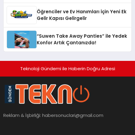
Öğrenciler ve Ev Hanımları İçin Yeni Ek
Gelir Kapısı Gelirgelir
“Suwen Take Away Panties” ile Yedek
Konfor Artık Çantanızda!
Teknoloji Gündemi ile Haberin Doğru Adresi
Reklam & İşbirliği:
habersonuclari@gmail.com