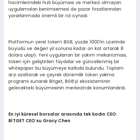
hacimlerindeki hızlı büyümesi ve merkezi olmayan
uygulamaları benimsemesi de pazar fırsatlarından
yararlanmada önemli bir rol oynadı.
Platformun yerel token’ı BGB, yüzde 1000’in üzerinde
büyüdü ve değeri yıl sonuna kadar on kat artarak 8
dolara ulaştı. Yeni uygulanan bir yakım mekanizması,
token için geliştirilen faydalar ve güncellenmiş bir
whitepaper bu büyümeye katkıda bulundu. Toplam
arzı azaltarak ve çeyrek dönemlik token yakma
programı sunarak Bitget, BGB’yi ekosisteminin
gelecekteki büyümesinin merkezinde konumlandırdı.
En iyi küresel borsalar arasında tek kadın
CEO:
B
İ
TGET CEO
’
su Gracy Chen