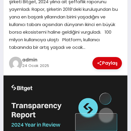
şirketi Bitget, 2024 yılına ait şeffaflık raporunu
yayımladı. Rapor, şirketin 2018’deki kuruluşundan bu
SAĞLIK
yana en başarılı yıllarından birini yaşadığını ve
kullanıcı tabanı açısından dünyanın ikinci en büyük
SIYASET
borsa ekosistemi haline geldiğini vurguladı. 100
milyon kullanıcıya ulaştı Platform, kullanıcı
SPOR
tabanında bir artış yaşadı ve ocak…
YAŞAM
admin
Paylaş
24 Ocak 2025