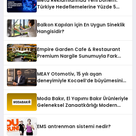
Meta Reklamlarında Yeni Dönem:
Türkiye Hedeflemelerine Yüzde 5
Konum Ücreti Geldi
Balkon Kapıları İçin En Uygun Sineklik
Hangisidir?
Empire Garden Cafe & Restaurant
Premium Nargile Sunumuyla Fark
Yaratıyor
MEAY Otomotiv, 15 yılı aşan
deneyimiyle Kocaeli’de büyümesini
sürdürüyor
Moda Bakır, El Yapımı Bakır Ürünleriyle
Geleneksel Zanaatkârlığı Modern
Yaşam Alanlarına Taşıyor
EMS antrenman sistemi nedir?