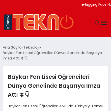
Hugging Face Hackley
TEKNOLOJI
Ana Sayfa
Teknoloji
Baykar Fen Lisesi Öğrencileri Dünya Genelinde Başarıya
GÜNDEM
İmza Attı ⏬👇
DÜNYA
Baykar Fen Lisesi Öğrencileri
EĞITIM
Dünya Genelinde Başarıya İmza
Attı ⏬👇
EKONOMI
Baykar Fen Lisesi Öğrencileri AMO’da Türkiye’yi Temsil
MAGAZIN