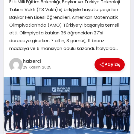
Etti Milli Eğitim Bakanlığı, Baykar ve Türkiye Teknoloji
Takımı Vakfı (T3 Vakfı) iş birliğiyle hayata geçirilen
SAĞLIK
Baykar Fen Lisesi öğrencileri, Amerikan Matematik
Olimpiyatları’nda (AMO) Türkiye’yi başarıyla temsil
SIYASET
etti. Olimpiyata katılan 36 öğrenciden 27’si
dereceye girerken 7 altın, 3 gümüş, 11 bronz
SPOR
madalya ve 6 mansiyon ödülü kazandı. İtalya’da…
YAŞAM
haberci
Paylaş
29 Kasım 2025