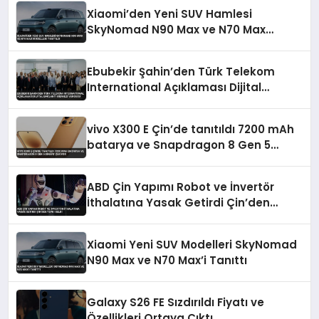
Xiaomi’den Yeni SUV Hamlesi
SkyNomad N90 Max ve N70 Max
Modelleri Tanıtıldı
Ebubekir Şahin’den Türk Telekom
International Açıklaması Dijital
Bağlantı Merkezi Vurgusu
vivo X300 E Çin’de tanıtıldı 7200 mAh
batarya ve Snapdragon 8 Gen 5
dikkat çekiyor
ABD Çin Yapımı Robot ve İnvertör
İthalatına Yasak Getirdi Çin’den
Tepki Geldi
Xiaomi Yeni SUV Modelleri SkyNomad
N90 Max ve N70 Max’i Tanıttı
Galaxy S26 FE Sızdırıldı Fiyatı ve
Özellikleri Ortaya Çıktı