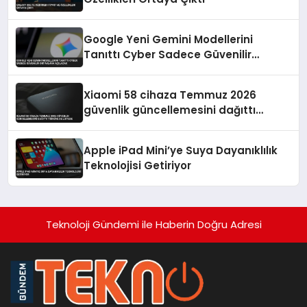
Google Yeni Gemini Modellerini
Tanıttı Cyber Sadece Güvenilir
Ortaklara Açılacak
Xiaomi 58 cihaza Temmuz 2026
güvenlik güncellemesini dağıttı
Türkiye de listede
Apple iPad Mini’ye Suya Dayanıklılık
Teknolojisi Getiriyor
Teknoloji Gündemi ile Haberin Doğru Adresi