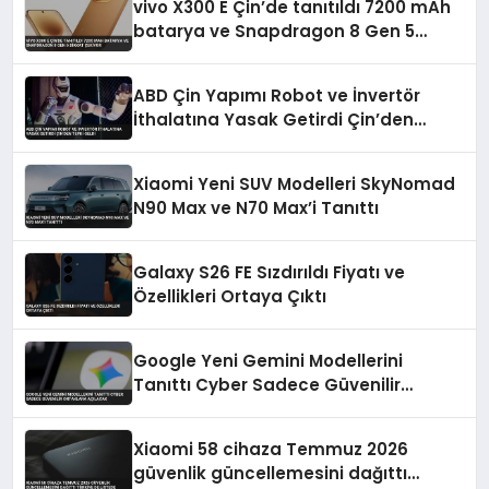
vivo X300 E Çin’de tanıtıldı 7200 mAh
batarya ve Snapdragon 8 Gen 5
dikkat çekiyor
ABD Çin Yapımı Robot ve İnvertör
İthalatına Yasak Getirdi Çin’den
Tepki Geldi
Xiaomi Yeni SUV Modelleri SkyNomad
N90 Max ve N70 Max’i Tanıttı
Galaxy S26 FE Sızdırıldı Fiyatı ve
Özellikleri Ortaya Çıktı
Google Yeni Gemini Modellerini
Tanıttı Cyber Sadece Güvenilir
Ortaklara Açılacak
Xiaomi 58 cihaza Temmuz 2026
güvenlik güncellemesini dağıttı