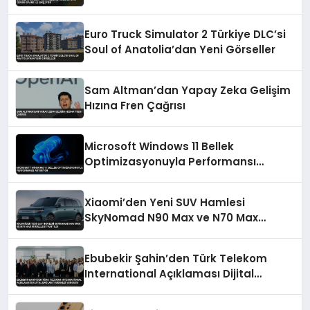
Başlıyor
Euro Truck Simulator 2 Türkiye DLC’si
Soul of Anatolia’dan Yeni Görseller
Sam Altman’dan Yapay Zeka Gelişim
Hızına Fren Çağrısı
Microsoft Windows 11 Bellek
Optimizasyonuyla Performansı
Artırıyor
Xiaomi’den Yeni SUV Hamlesi
SkyNomad N90 Max ve N70 Max
Modelleri Tanıtıldı
Ebubekir Şahin’den Türk Telekom
International Açıklaması Dijital
Bağlantı Merkezi Vurgusu