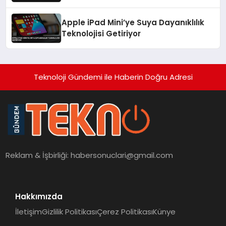
Türkiye de listede
Apple iPad Mini’ye Suya Dayanıklılık
Teknolojisi Getiriyor
Teknoloji Gündemi ile Haberin Doğru Adresi
Reklam & İşbirliği:
habersonuclari@gmail.com
Hakkımızda
İletişim
Gizlilik Politikası
Çerez Politikası
Künye