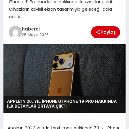
iPhone 19 Pro modelleri hakkında ilk sızıntılar geldi.
Cihazların kavisli ekran tasarımıyla geleceği iddia
SAĞLIK
edildi.
SIYASET
haberci
Paylaş
25 Mayıs 2026
SPOR
YAŞAM
Apple’ın 2027 yılında tanıtılması beklenen 20. yıl iPhone