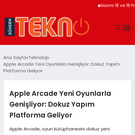
Xiaomi 18 ve 18 Pro Ma
TEKNOLOJI
Ana Sayfa
Teknoloji
Apple Arcade Yeni Oyunlarla Genişliyor: Dokuz Yapım
GÜNDEM
Platforma Geliyor
DÜNYA
Apple Arcade Yeni Oyunlarla
EĞITIM
Genişliyor: Dokuz Yapım
Platforma Geliyor
EKONOMI
Apple Arcade, oyun kütüphanesini dokuz yeni
MAGAZIN