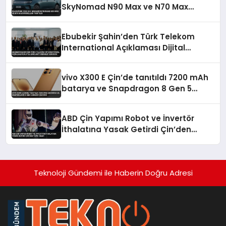
SkyNomad N90 Max ve N70 Max
Modelleri Tanıtıldı
Ebubekir Şahin’den Türk Telekom
International Açıklaması Dijital
Bağlantı Merkezi Vurgusu
vivo X300 E Çin’de tanıtıldı 7200 mAh
batarya ve Snapdragon 8 Gen 5
dikkat çekiyor
ABD Çin Yapımı Robot ve İnvertör
İthalatına Yasak Getirdi Çin’den
Tepki Geldi
Teknoloji Gündemi ile Haberin Doğru Adresi