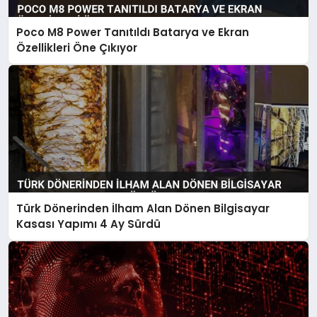
Poco M8 Power Tanıtıldı Batarya ve Ekran
Özellikleri Öne Çıkıyor
Türk Dönerinden İlham Alan Dönen Bilgisayar
Kasası Yapımı 4 Ay Sürdü