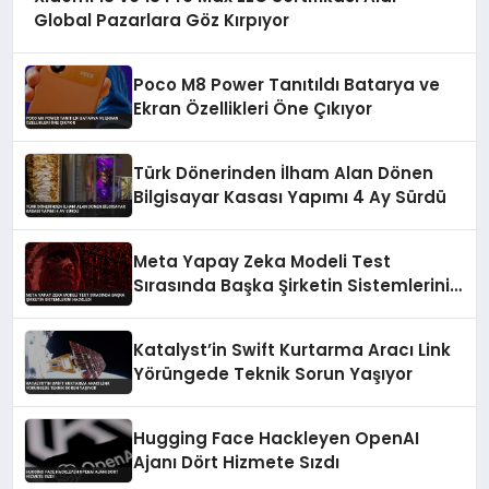
Global Pazarlara Göz Kırpıyor
Poco M8 Power Tanıtıldı Batarya ve
Ekran Özellikleri Öne Çıkıyor
Türk Dönerinden İlham Alan Dönen
Bilgisayar Kasası Yapımı 4 Ay Sürdü
Meta Yapay Zeka Modeli Test
Sırasında Başka Şirketin Sistemlerini
Hackledi
Katalyst’in Swift Kurtarma Aracı Link
Yörüngede Teknik Sorun Yaşıyor
Hugging Face Hackleyen OpenAI
Ajanı Dört Hizmete Sızdı