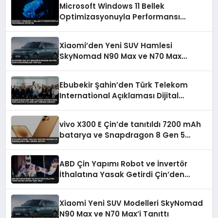
Microsoft Windows 11 Bellek
Optimizasyonuyla Performansı
Artırıyor
Xiaomi’den Yeni SUV Hamlesi
SkyNomad N90 Max ve N70 Max
Modelleri Tanıtıldı
Ebubekir Şahin’den Türk Telekom
International Açıklaması Dijital
Bağlantı Merkezi Vurgusu
vivo X300 E Çin’de tanıtıldı 7200 mAh
batarya ve Snapdragon 8 Gen 5
dikkat çekiyor
ABD Çin Yapımı Robot ve İnvertör
İthalatına Yasak Getirdi Çin’den
Tepki Geldi
Xiaomi Yeni SUV Modelleri SkyNomad
N90 Max ve N70 Max’i Tanıttı