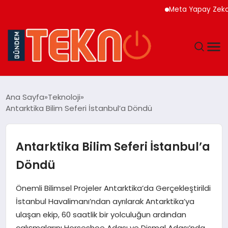
Meta Yapay Zeka Model
TEKNOLOJI
Ana Sayfa
Teknoloji
Antarktika Bilim Seferi İstanbul’a Döndü
GÜNDEM
DÜNYA
Antarktika Bilim Seferi İstanbul’a
Döndü
EĞITIM
Önemli Bilimsel Projeler Antarktika’da Gerçekleştirildi
EKONOMI
İstanbul Havalimanı’ndan ayrılarak Antarktika’ya
ulaşan ekip, 60 saatlik bir yolculuğun ardından
MAGAZIN
çalışmalarını Horseshoe Adası ve Dismal Adası’nda