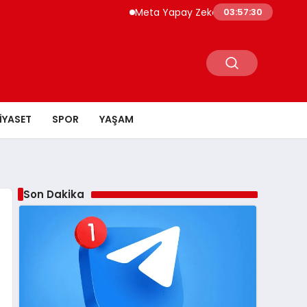
Meta Yapay Zeka Modeli Test Sırasında Baş
03:57:31
IYASET
SPOR
YAŞAM
Son Dakika