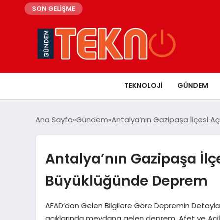
SON GELİŞME
TEKNOLOJI
GÜNDEM
Ana Sayfa
Gündem
Antalya’nın Gazipaşa İlçesi A
Antalya’nın Gazipaşa İlçe
Büyüklüğünde Deprem
AFAD’dan Gelen Bilgilere Göre Depremin Detaylar
açıklarında meydana gelen deprem, Afet ve Acil