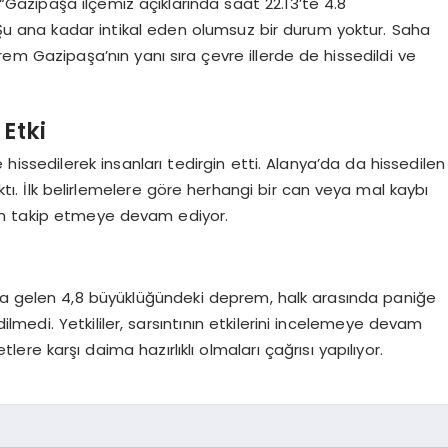
“Gazipaşa ilçemiz açıklarında saat 22.13’te 4.8
u ana kadar intikal eden olumsuz bir durum yoktur. Saha
m Gazipaşa’nın yanı sıra çevre illerde de hissedildi ve
Etki
hissedilerek insanları tedirgin etti. Alanya’da da hissedilen
çıktı. İlk belirlemelere göre herhangi bir can veya mal kaybı
an takip etmeye devam ediyor.
na gelen 4,8 büyüklüğündeki deprem, halk arasında paniğe
ilmedi. Yetkililer, sarsıntının etkilerini incelemeye devam
re karşı daima hazırlıklı olmaları çağrısı yapılıyor.