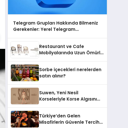
Telegram Grupları Hakkında Bilmeniz
Gerekenler: Yerel Telegram
Gruplarıyla Şehrinizdeki Topluluklara
Ulaşın
Restaurant ve Cafe
Mobilyalarında Uzun Ömürlü
Sandalye Nasıl Seçilir?
Sorbe içecekleri nerelerden
satın alınır?
Suwen, Yeni Nesil
Korseleriyle Korse Algısını
Değiştiriyor
Türkiye’den Gelen
Misafirlerin Güvenle Tercih