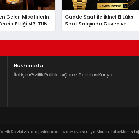
en Gelen Misafirlerin
Cadde Saat İle İkinci El Lüks
ercih Ettiği MR. TUNA
Saat Satışında Güven ve
t Uluslararası
Doğru Değerleme
la Dikkat Çekiyor
Hakkımızda
İletişim
Gizlilik Politikası
Çerez Politikası
Künye
Teknik Servisi Ankara
şehirlerarası evden eve nakliyat
Mersin Haber
Mersin Loj