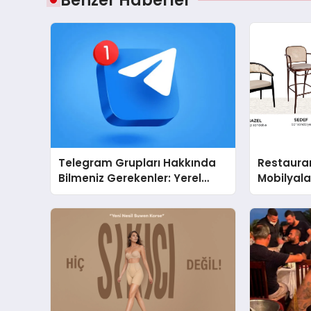
Benzer Haberler
Telegram Grupları Hakkında
Restaura
Bilmeniz Gerekenler: Yerel
Mobilyal
Telegram Gruplarıyla
Sandalye 
Şehrinizdeki Topluluklara
Ulaşın