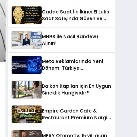
Ettiği MR. TUNA Restaurant
Uluslararası Başarısıyla
Cadde Saat İle İkinci El Lüks
Dikkat Çekiyor
Saat Satışında Güven ve
Doğru Değerleme
MHRS ile Nasıl Randevu
Alınır?
Meta Reklamlarında Yeni
Dönem: Türkiye
Hedeflemelerine Yüzde 5
Konum Ücreti Geldi
Balkon Kapıları İçin En Uygun
Sineklik Hangisidir?
Empire Garden Cafe &
Restaurant Premium Nargile
Sunumuyla Fark Yaratıyor
MEAY Otomotiv, 15 yılı aşan