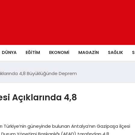
DÜNYA
EĞITIM
EKONOMI
MAGAZIN
SAĞLIK
S
çıklarında 4,8 Büyüklüğünde Deprem
si Açıklarında 4,8
ı Türkiye’nin güneyinde bulunan Antalya’nın Gazipaşa ilçesi
 Durum Yönetimi Başkanlığı (AFAD) tarafından 4,8