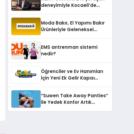
deneyimiyle Kocaeli’de
büyümesini sürdürüyor
Moda Bakır, El Yapımı Bakır
Ürünleriyle Geleneksel
Zanaatkârlığı Modern
Yaşam Alanlarına Taşıyor
EMS antrenman sistemi
nedir?
Öğrenciler ve Ev Hanımları
İçin Yeni Ek Gelir Kapısı
Gelirgelir
“Suwen Take Away Panties”
ile Yedek Konfor Artık
Çantanızda!