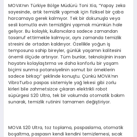
MOVA’nın Türkiye Bölge Müdürü Toni Xia, “Yapay zeka
sayesinde, artık temizlik yapmak için fiziksel bir çaba
harcamaya gerek kalmıyor. Tek bir dokunuşla veya
sesli komutla evin temizliğini yapmak mümkün hale
geliyor. Bu kolaylık, kullanıcılara sadece zamandan
tasarruf ettirmekle kalmıyor, aynı zamanda temizlik
stresini de ortadan kaldırıyor. Özellikle yoğun iş
temposuna sahip bireyler, günlük yaşamın kalitesini
önemli ölçüde artırıyor. Tüm bunlar, teknolojinin insan
hayatını kolaylaştırma ve daha konforlu bir yaşam
biçimi sunma potansiyelinin somut bir örneklerin
sadece birkaçı” şeklinde konuştu. Çünkü MOVA’nın
VibroTurbo paspas sistemiyle yağ lekesi gibi zorlu
kirleri bile zahmetsizce çıkaran elektrikli robot
süpürgesi S20 Ultra, tek bir vakumda otomatik bakım
sunarak, temizlik rutinini tamamen değiştiriyor.
MOVA S20 Ultra, toz toplama, paspaslama, otomatik
boşaltma, paspasın kendi kendini temizlemesi, sıcak