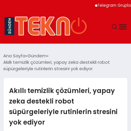
Telegram Grupları Hakkı
TEKNOLOJI
Ana Sayfa
Gündem
Akıllı temizlik çözümleri, yapay zeka destekli robot
GÜNDEM
süpürgeleriyle rutinlerin stresini yok ediyor
DÜNYA
Akıllı temizlik çözümleri, yapay
EĞITIM
zeka destekli robot
süpürgeleriyle rutinlerin stresini
EKONOMI
yok ediyor
MAGAZIN