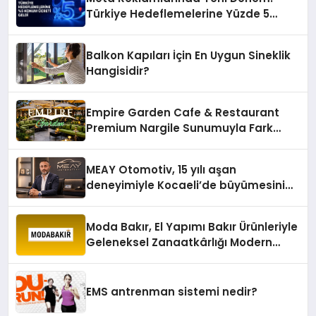
Türkiye Hedeflemelerine Yüzde 5
Konum Ücreti Geldi
Balkon Kapıları İçin En Uygun Sineklik
Hangisidir?
Empire Garden Cafe & Restaurant
Premium Nargile Sunumuyla Fark
Yaratıyor
MEAY Otomotiv, 15 yılı aşan
deneyimiyle Kocaeli’de büyümesini
sürdürüyor
Moda Bakır, El Yapımı Bakır Ürünleriyle
Geleneksel Zanaatkârlığı Modern
Yaşam Alanlarına Taşıyor
EMS antrenman sistemi nedir?