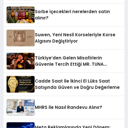
Sorbe içecekleri nerelerden satın
alınır?
Suwen, Yeni Nesil Korseleriyle Korse
Algısını Değiştiriyor
Türkiye’den Gelen Misafirlerin
Güvenle Tercih Ettiği MR. TUNA
Restaurant Uluslararası Başarısıyla
Dikkat Çekiyor
Cadde Saat İle İkinci El Lüks Saat
Satışında Güven ve Doğru Değerleme
MHRS ile Nasıl Randevu Alınır?
Meta Reklamlarında Yeni Dönem: