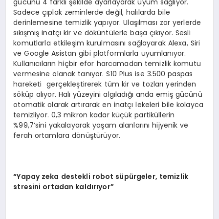
gücünü 4 farklı şekilde ayarlayarak uyum sağlıyor.
Sadece çıplak zeminlerde değil, halılarda bile
derinlemesine temizlik yapıyor. Ulaşılması zor yerlerde
sıkışmış inatçı kir ve döküntülerle başa çıkıyor. Sesli
komutlarla etkileşim kurulmasını sağlayarak Alexa, Siri
ve Google Asistan gibi platformlarla uyumlanıyor.
Kullanıcıların hiçbir efor harcamadan temizlik komutu
vermesine olanak tanıyor. S10 Plus ise 3.500 paspas
hareketi gerçekleştirerek tüm kir ve tozları yerinden
söküp alıyor. Halı yüzeyini algıladığı anda emiş gücünü
otomatik olarak artırarak en inatçı lekeleri bile kolayca
temizliyor. 0,3 mikron kadar küçük partiküllerin
%99,7’sini yakalayarak yaşam alanlarını hijyenik ve
ferah ortamlara dönüştürüyor.
“
Yapay zeka destekli robot s
ü
p
ü
rgeler, temizlik
stresini ortadan kald
ı
r
ı
yor
”