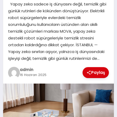
Yapay zeka sadece iş dünyasını değil, temizlik gibi
SAĞLIK
günlük rutinleri de kökünden dönüştürüyor. Elektrikli
robot süpürgeleriyle evlerdeki temizlik
SIYASET
sorumluluğunu kullanıcıların üstünden alan akıllı
temizlik çözümleri markası MOVA, yapay zeka
SPOR
destekli robot süpürgeleriyle temizlik stresini
ortadan kaldırdığına dikkat çekiyor. İSTANBUL —
YAŞAM
Yapay zeka sınırları aşıyor, yalnızca iş dünyasındaki
işleyişi değil, temizlik gibi günlük rutinlerimizi de…
admin
Paylaş
16 Haziran 2025