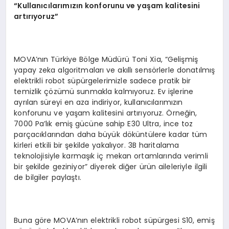
“
Kullan
ı
c
ı
lar
ı
m
ı
z
ı
n konforunu ve ya
ş
am kalitesini
art
ı
r
ı
yoruz
”
MOVA’nın Türkiye Bölge Müdürü Toni Xia, “Gelişmiş
yapay zeka algoritmaları ve akıllı sensörlerle donatılmış
elektrikli robot süpürgelerimizle sadece pratik bir
temizlik çözümü sunmakla kalmıyoruz. Ev işlerine
ayrılan süreyi en aza indiriyor, kullanıcılarımızın
konforunu ve yaşam kalitesini artırıyoruz. Örneğin,
7000 Pa’lık emiş gücüne sahip E30 Ultra, ince toz
parçacıklarından daha büyük döküntülere kadar tüm
kirleri etkili bir şekilde yakalıyor. 3B haritalama
teknolojisiyle karmaşık iç mekan ortamlarında verimli
bir şekilde geziniyor” diyerek diğer ürün aileleriyle ilgili
de bilgiler paylaştı.
Buna göre MOVA’nın elektrikli robot süpürgesi S10, emiş