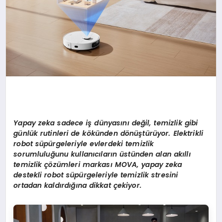
Yapay zeka sadece i
ş
d
ü
nyas
ı
n
ı
de
ğ
il, temizlik gibi
g
ü
nl
ü
k rutinleri de k
ö
k
ü
nden d
ö
n
üş
t
ü
r
ü
yor. Elektrikli
robot s
ü
p
ü
rgeleriyle evlerdeki temizlik
sorumlulu
ğ
unu kullan
ı
c
ı
lar
ı
n
ü
st
ü
nden alan ak
ı
ll
ı
temizlik
çö
z
ü
mleri markas
ı
MOVA, yapay zeka
destekli robot s
ü
p
ü
rgeleriyle temizlik stresini
ortadan kald
ı
rd
ığı
na dikkat
ç
ekiyor.