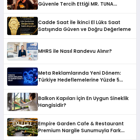
Güvenle Tercih Ettiği MR. TUNA
Restaurant Uluslararası Başarısıyla
Dikkat Çekiyor
Cadde Saat İle İkinci El Lüks Saat
Satışında Güven ve Doğru Değerleme
MHRS ile Nasıl Randevu Alınır?
Meta Reklamlarında Yeni Dönem:
Türkiye Hedeflemelerine Yüzde 5
Konum Ücreti Geldi
Balkon Kapıları İçin En Uygun Sineklik
Hangisidir?
Empire Garden Cafe & Restaurant
Premium Nargile Sunumuyla Fark
Yaratıyor