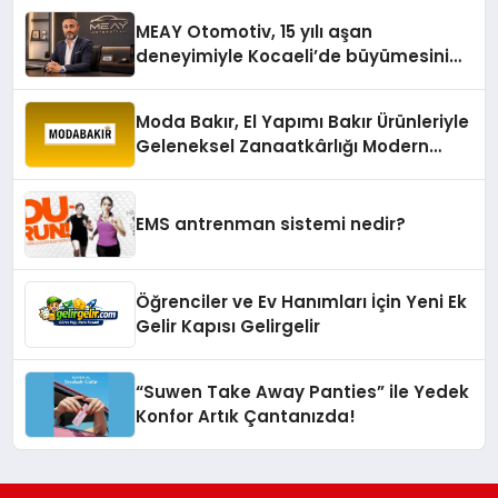
MEAY Otomotiv, 15 yılı aşan
deneyimiyle Kocaeli’de büyümesini
sürdürüyor
Moda Bakır, El Yapımı Bakır Ürünleriyle
Geleneksel Zanaatkârlığı Modern
Yaşam Alanlarına Taşıyor
EMS antrenman sistemi nedir?
Öğrenciler ve Ev Hanımları İçin Yeni Ek
Gelir Kapısı Gelirgelir
“Suwen Take Away Panties” ile Yedek
Konfor Artık Çantanızda!