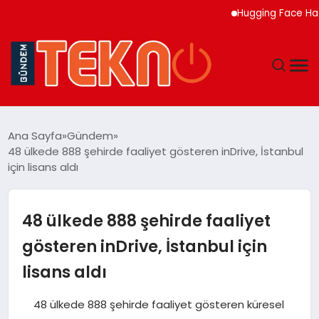
Hugging Face Hackleye
TEKNOLOJI
Ana Sayfa
Gündem
48 ülkede 888 şehirde faaliyet gösteren inDrive, İstanbul
GÜNDEM
için lisans aldı
DÜNYA
48 ülkede 888 şehirde faaliyet
EĞITIM
gösteren inDrive, İstanbul için
lisans aldı
EKONOMI
48 ülkede 888 şehirde faaliyet gösteren küresel
MAGAZIN