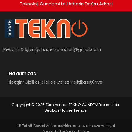
Teknoloji Gündemi ile Haberin Doğru Adresi
Reklam & İşbirliği:
habersonuclari@gmail.com
Hakkımızda
İletişim
Gizlilik Politikası
Çerez Politikası
Künye
Copyright © 2025 Tüm hakları TEKNO GÜNDEM 'de saklıdır.
Seobaz Haber Teması
HP Teknik Servisi Ankara
şehirlerarası evden eve nakliyat
Mersin Haber
Mersin Lojistik