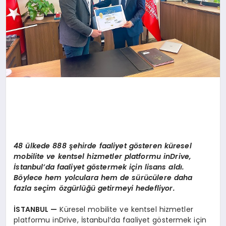
48 ülkede 888 şehirde faaliyet g
ö
steren
küresel
mobilite ve kentsel hizmetler platformu inDrive,
İstanbul’da faaliyet g
ö
stermek iç
in lisans ald
ı.
B
ö
ylece hem yolculara hem de sürücülere daha
fazla seçim
ö
zgürlüğü getirmeyi hedefliyor.
İSTANBUL —
Küresel mobilite ve kentsel hizmetler
platformu inDrive, İstanbul’da faaliyet göstermek için